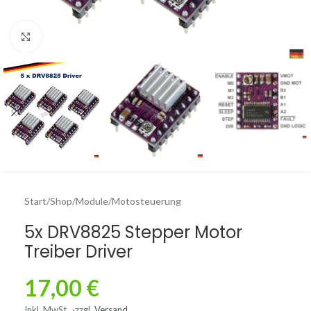
Click to enlarge
Start
/
Shop
/
Module
/
Motosteuerung
5x DRV8825 Stepper Motor
Treiber Driver
17,00
€
Inkl. MwSt.
zzgl.
Versand