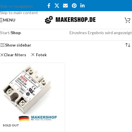
Skip to navigation
Skip to main content
MENU
Start
/
Shop
Einzelnes Ergebnis wird angezeigt
Show sidebar
Clear filters
Fotek
SOLD OUT