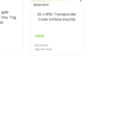
SOLD OUT
D gelb
20 x RFID Transponder
r Key Tag
Code Schloss Keyfob
ob
9,60
€
Inkl. MwSt.
zzgl.
Versand