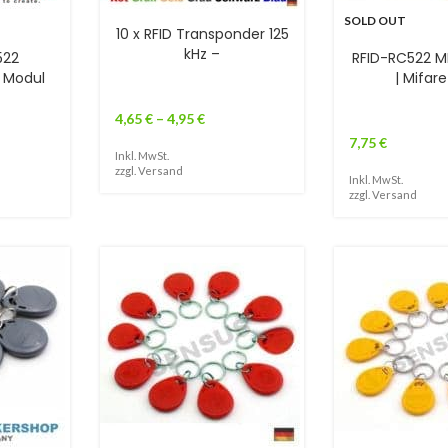
SOLD OUT
10 x RFID Transponder 125
kHz –
522
RFID-RC522 M
t Modul
| Mifar
4,65
€
–
4,95
€
7,75
€
Inkl. MwSt.
zzgl.
Versand
Inkl. MwSt.
zzgl.
Versand