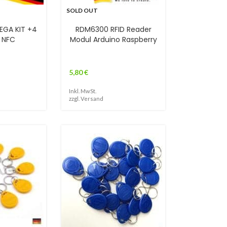
SOLD OUT
EGA KIT +4
RDM6300 RFID Reader
e NFC
Modul Arduino Raspberry
5,80
€
Inkl. MwSt.
zzgl.
Versand