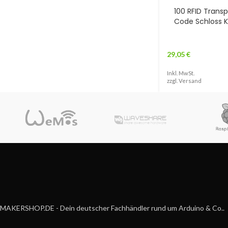
100 RFID Trans
Code Schloss 
29,05
€
Inkl. MwSt.
zzgl.
Versand
MAKERSHOP.DE - Dein deutscher Fachhändler rund um Arduino & Co..