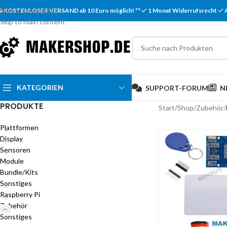
Skip to navigation
KOSTENLOSER VERSAND ab 10 Euro möglich! **
1 Monat Widerrufsrecht
Skip to main content
KATEGORIEN
SUPPORT-FORUM
N
PRODUKTE
Start
/
Shop
/
Zubehör
/
Plattformen
Display
Sensoren
Module
Bundle/Kits
Sonstiges
Raspberry Pi
Zubehör
Sonstiges