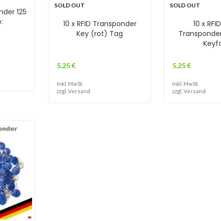
SOLD OUT
SOLD OUT
nder 125
:
10 x RFID Transponder
10 x RFI
Key (rot) Tag
Transponde
Keyf
5,25
€
5,25
€
Inkl. MwSt.
Inkl. MwSt.
zzgl.
Versand
zzgl.
Versand