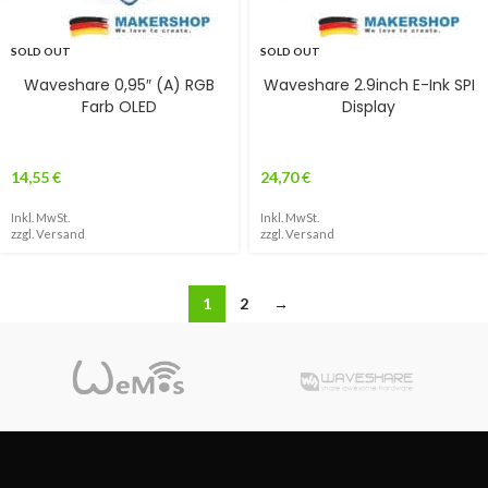
SOLD OUT
SOLD OUT
Waveshare 0,95″ (A) RGB
Waveshare 2.9inch E-Ink SPI
Farb OLED
Display
14,55
€
24,70
€
Inkl. MwSt.
Inkl. MwSt.
zzgl.
Versand
zzgl.
Versand
1
2
→