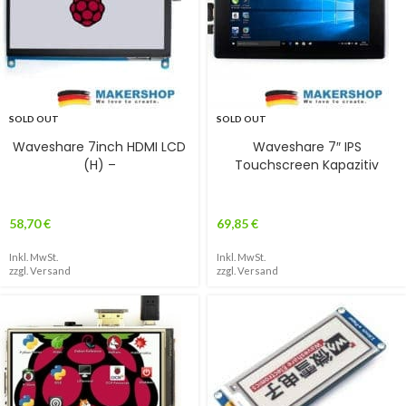
SOLD OUT
SOLD OUT
Waveshare 7inch HDMI LCD
Waveshare 7″ IPS
(H) –
Touchscreen Kapazitiv
58,70
€
69,85
€
Inkl. MwSt.
Inkl. MwSt.
zzgl.
Versand
zzgl.
Versand