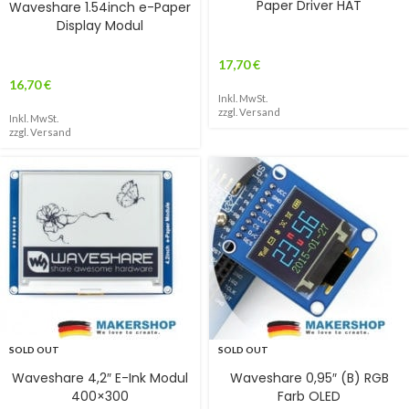
Paper Driver HAT
Waveshare 1.54inch e-Paper
Display Modul
17,70
€
16,70
€
Inkl. MwSt.
zzgl.
Versand
Inkl. MwSt.
zzgl.
Versand
SOLD OUT
SOLD OUT
Waveshare 4,2″ E-Ink Modul
Waveshare 0,95″ (B) RGB
400×300
Farb OLED