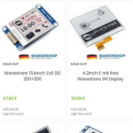
SOLD OUT
SOLD OUT
Waveshare 1.54inch Zoll (B)
4.2inch E-Ink Raw
200×200
Waveshare SPI Display
17,85
€
23,85
€
Inkl. MwSt.
Inkl. MwSt.
zzgl.
Versand
zzgl.
Versand