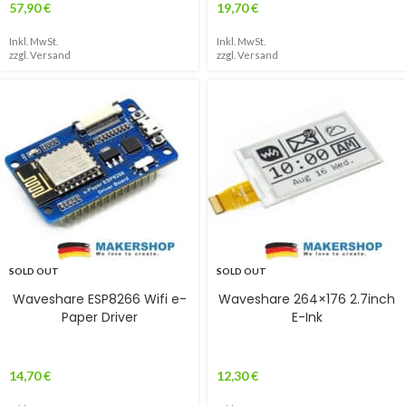
57,90
€
19,70
€
Inkl. MwSt.
Inkl. MwSt.
zzgl.
Versand
zzgl.
Versand
SOLD OUT
SOLD OUT
Waveshare ESP8266 Wifi e-
Waveshare 264×176 2.7inch
Paper Driver
E-Ink
14,70
€
12,30
€