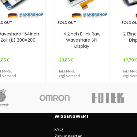
LD OUT
SOLD OUT
SOLD O
aveshare 1.54inch
4.2inch E-Ink Raw
2.13in
Zoll (B) 200×200
Waveshare SPI
Dis
Display
,85
€
23,85
€
19,70
€
l. MwSt.
Inkl. MwSt.
Inkl. MwS
l.
Versand
zzgl.
Versand
zzgl.
Ver
WISSENSWERT
FAQ
Zahlungsarten