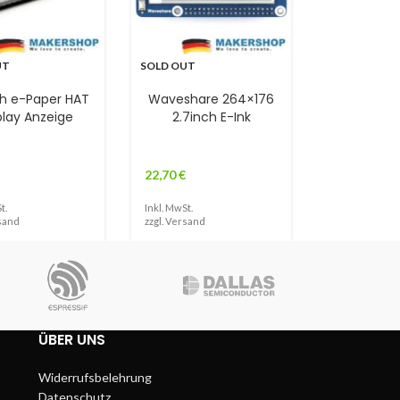
UT
SOLD OUT
ch e-Paper HAT
Waveshare 264×176
play Anzeige
2.7inch E-Ink
22,70
€
t.
Inkl. MwSt.
sand
zzgl.
Versand
ÜBER UNS
Widerrufsbelehrung
Datenschutz