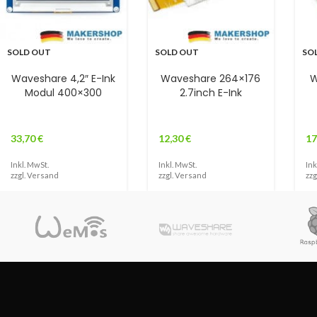
SOLD OUT
SOLD OUT
SO
Waveshare 4,2″ E-Ink
Waveshare 264×176
W
Modul 400×300
2.7inch E-Ink
33,70
€
12,30
€
17
Inkl. MwSt.
Inkl. MwSt.
Ink
zzgl.
Versand
zzgl.
Versand
zzg