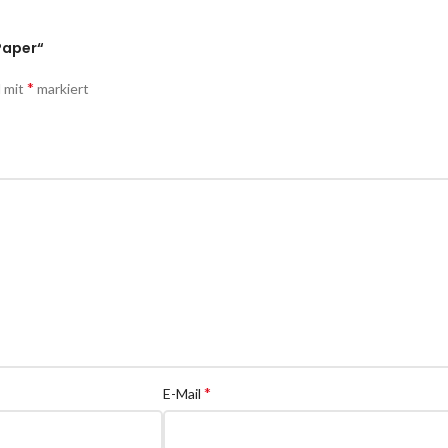
Paper“
*
d mit
markiert
*
E-Mail