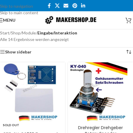
Skip to navigation
Skip to main content
MENU
Start
/
Shop
/
Module
/
Eingabe/Interaktion
Alle 14 Ergebnisse werden angezeigt
Show sidebar
SOLD OUT
Drehregler Drehgeber