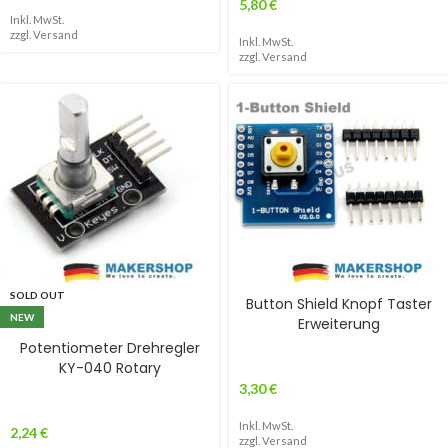
5,80
€
Inkl. MwSt.
zzgl.
Versand
Inkl. MwSt.
zzgl.
Versand
SOLD OUT
Button Shield Knopf Taster
NEW
Erweiterung
Potentiometer Drehregler
KY-040 Rotary
3,30
€
Inkl. MwSt.
2,24
€
zzgl.
Versand