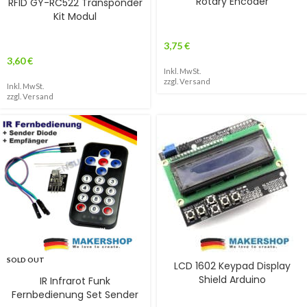
Rotary Encoder
RFID GY-RC522 Transponder
Kit Modul
3,75
€
3,60
€
Inkl. MwSt.
zzgl.
Versand
Inkl. MwSt.
zzgl.
Versand
SOLD OUT
LCD 1602 Keypad Display
Shield Arduino
IR Infrarot Funk
Fernbedienung Set Sender