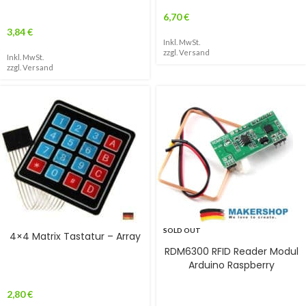
6,70
€
3,84
€
Inkl. MwSt.
zzgl.
Versand
Inkl. MwSt.
zzgl.
Versand
SOLD OUT
4×4 Matrix Tastatur – Array
RDM6300 RFID Reader Modul
Arduino Raspberry
2,80
€