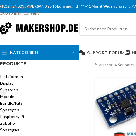
Skip to navigation
KOSTENLOSER VERSAND ab 10 Euro möglich! **
1 Monat Widerrufsrecht
Skip to main content
KATEGORIEN
SUPPORT-FORUM
N
PRODUKTE
Start
/
Shop
/
Sensoren
Plattformen
Display
Sensoren
Module
Bundle/Kits
Sonstiges
Raspberry Pi
Zubehör
Sonstiges