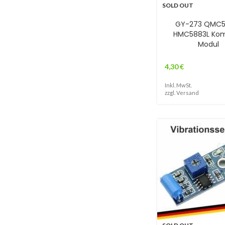
SOLD OUT
GY-273 QMC5
HMC5883L Ko
Modul
4,30
€
Inkl. MwSt.
zzgl.
Versand