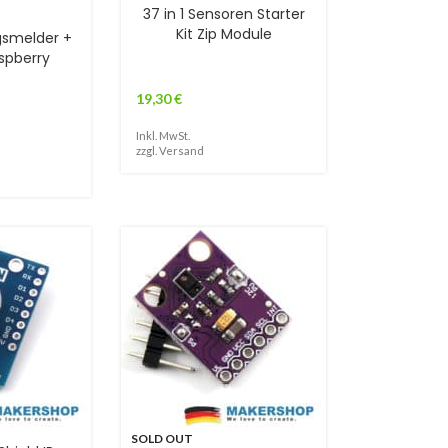
37 in 1 Sensoren Starter
Kit Zip Module
gsmelder +
spberry
19,30
€
Inkl. MwSt.
zzgl.
Versand
SOLD OUT