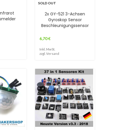
SOLD OUT
nfrarot
2x GY-521 3-Achsen
smelder
Gyroskop Sensor
Beschleunigungssensor
6,70
€
Inkl. MwSt.
zzgl.
Versand