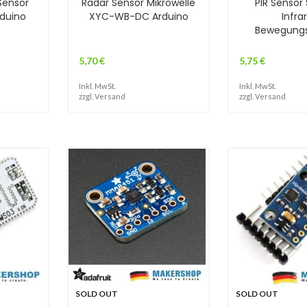
Sensor
Radar Sensor Mikrowelle
PIR Sensor 
rduino
XYC-WB-DC Arduino
Infra
Bewegung
5,70
€
5,75
€
Inkl. MwSt.
Inkl. MwSt.
zzgl.
Versand
zzgl.
Versand
SOLD OUT
SOLD OUT