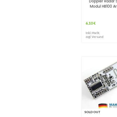
Doppler Radar 
Modul HB100 A
6,10
€
Inkl. MwSt.
zzgl.
Versand
SOLD OUT