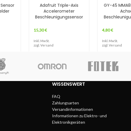
Sensor
Adafruit Triple-Axis
GY-45 MMA84
lder
Accelerometer
Achs
Beschleunigungssensor
Beschleunig
15,30
€
4,80
€
Inkl. MwSt.
Inkl. MwSt.
zzgl.
Versand
zzgl.
Versand
WISSENSWERT
FAQ
Zahlungsarten
Versandinformationen
Informationen zu Elektro- und
Elektronikgeräten