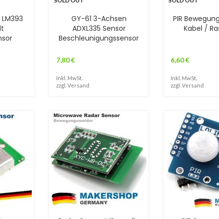
SOLD OUT
SOLD OUT
r LM393
GY-61 3-Achsen
PIR Bewegun
lt
ADXL335 Sensor
Kabel / Ra
nsor
Beschleunigungssensor
7,80
€
6,60
€
Inkl. MwSt.
Inkl. MwSt.
zzgl.
Versand
zzgl.
Versand