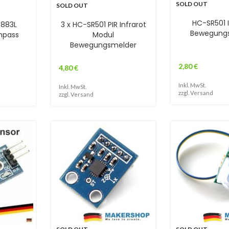
SOLD OUT
SOLD OUT
HC-SR501 I
883L
3 x HC-SR501 PIR Infrarot
Bewegung
mpass
Modul
Bewegungsmelder
2,80
€
4,80
€
Inkl. MwSt.
Inkl. MwSt.
zzgl.
Versand
zzgl.
Versand