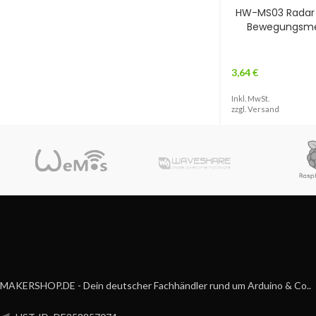
HW-MS03 Radar 
Bewegungsme
3,64
€
Inkl. MwSt.
zzgl.
Versand
MAKERSHOP.DE - Dein deutscher Fachhändler rund um Arduino & Co..