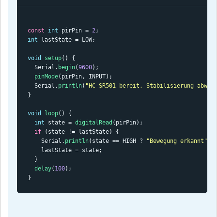
const
int
 pirPin = 
2
int
 lastState = LOW;

void
setup
() {

  Serial.
begin
(
9600
);

pinMode
(pirPin, INPUT);

  Serial.
println
(
"HC-SR501 bereit, Stabilisierung abwar
}

void
loop
() {

int
 state = 
digitalRead
(pirPin);

if
 (state != lastState) {

    Serial.
println
(state == HIGH ? 
"Bewegung erkannt"
 :
    lastState = state;

  }

delay
(
100
);

}