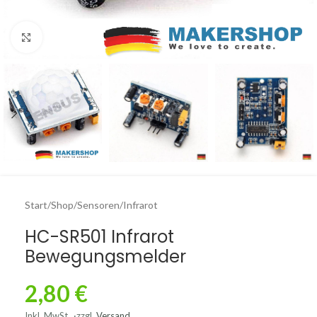
Click to enlarge
Start
/
Shop
/
Sensoren
/
Infrarot
HC-SR501 Infrarot
Bewegungsmelder
2,80
€
Inkl. MwSt.
zzgl.
Versand