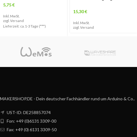
5,75
€
15,30
€
Inkl. MwSt.
zzgl.
Versand
Inkl. MwSt.
Lieferzeit: ca. 1-3 Tage (***)
zzgl.
Versand
MAKERSHOP.DE - Dein deutscher Fachhändler rund um Arduino & Co..
UST-ID: DE258857074
Fon: +49 (0)6131 3309-00
Fax: +49 (0) 6131 3309-50