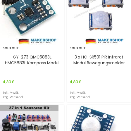
SOLD OUT
SOLD OUT
GY-273 QMC5883L
3 x HC-SR501 PIR Infrarot
HMC5883L Kompass Modul
Modul Bewegungsmelder
4,30
€
4,80
€
Inkl. MwSt.
Inkl. MwSt.
zzgl.
Versand
zzgl.
Versand