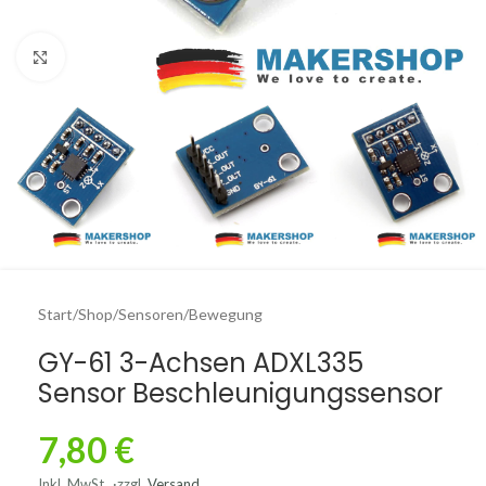
Click to enlarge
Start
/
Shop
/
Sensoren
/
Bewegung
GY-61 3-Achsen ADXL335
Sensor Beschleunigungssensor
7,80
€
Inkl. MwSt.
zzgl.
Versand