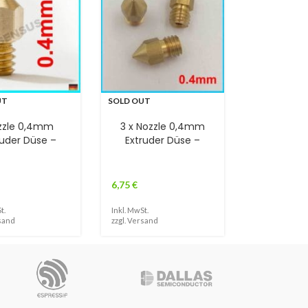
UT
SOLD OUT
zzle 0,4mm
3 x Nozzle 0,4mm
ruder Düse –
Extruder Düse –
6,75
€
t.
Inkl. MwSt.
sand
zzgl.
Versand