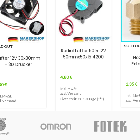
SOLD O
LD OUT
Radial Lüfter 5015 12V
50mmx50x15 4200
No
üfter 12V 30x30mm
Ext
– 3D Drucker
4,80
€
1,35
€
80
€
Inkl. MwSt.
zzgl.
Versand
Inkl. MwS
l. MwSt.
Lieferzeit: ca. 1-3 Tage (***)
zzgl.
Ver
l.
Versand