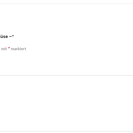
Düse –“
*
d mit
markiert