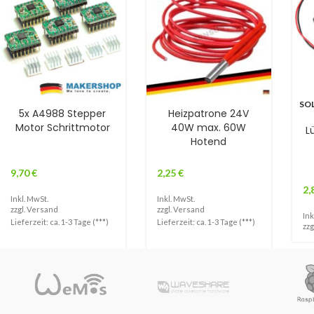
SO
5x A4988 Stepper
Heizpatrone 24V
Motor Schrittmotor
40W max. 60W
L
Hotend
9,70
€
2,25
€
2,
Inkl. MwSt.
Inkl. MwSt.
zzgl.
Versand
zzgl.
Versand
Ink
Lieferzeit: ca. 1-3 Tage (***)
Lieferzeit: ca. 1-3 Tage (***)
zzg