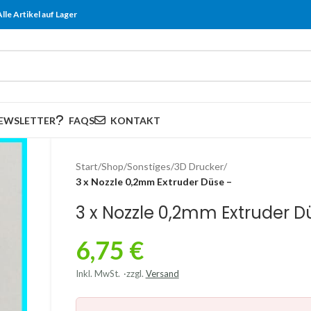
Alle Artikel auf Lager
EWSLETTER
FAQS
KONTAKT
Start
/
Shop
/
Sonstiges
/
3D Drucker
/
3 x Nozzle 0,2mm Extruder Düse –
3 x Nozzle 0,2mm Extruder D
6,75
€
Inkl. MwSt.
zzgl.
Versand