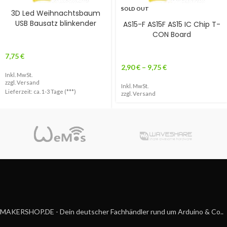
SOLD OUT
3D Led Weihnachtsbaum
USB Bausatz blinkender
AS15-F AS15F AS15 IC Chip T-
CON Board
7,75
€
2,90
€
–
9,75
€
Inkl. MwSt.
zzgl.
Versand
Inkl. MwSt.
Lieferzeit: ca. 1-3 Tage (***)
zzgl.
Versand
MAKERSHOP.DE - Dein deutscher Fachhändler rund um Arduino & Co..