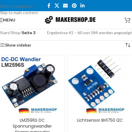
Skip to navigation
Skip to main content
MENU
Start
/
Shop
/
Seite 3
Ergebnisse 41 – 60 von 584 werden angezeigt
Show sidebar
LM2596S DC
Lichtsensor BH1750 I2C
Spannungswandler