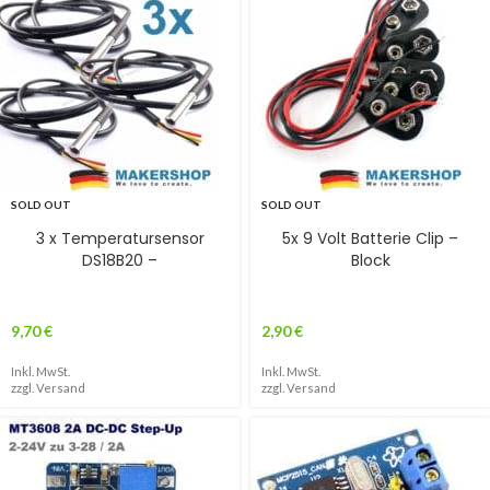
SOLD OUT
SOLD OUT
3 x Temperatursensor
5x 9 Volt Batterie Clip –
DS18B20 –
Block
9,70
€
2,90
€
Inkl. MwSt.
Inkl. MwSt.
zzgl.
Versand
zzgl.
Versand