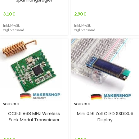
Spannungsregler
3,10
€
2,90
€
Inkl. MwSt.
Inkl. MwSt.
zzgl.
Versand
zzgl.
Versand
SOLD OUT
SOLD OUT
CC1101 868 MHz Wireless
Mini 0.91 Zoll OLED SSD1306
Funk Modul Transciever
Display