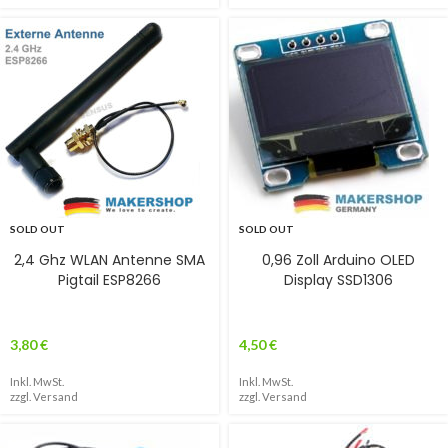
SOLD OUT
SOLD OUT
2,4 Ghz WLAN Antenne SMA
0,96 Zoll Arduino OLED
Pigtail ESP8266
Display SSD1306
3,80
€
4,50
€
Inkl. MwSt.
Inkl. MwSt.
zzgl.
Versand
zzgl.
Versand