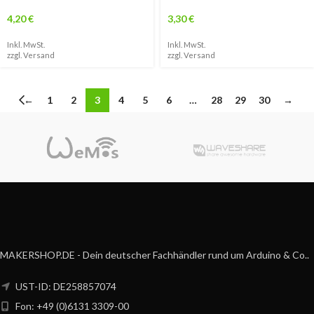
4,20
€
3,30
€
Inkl. MwSt.
Inkl. MwSt.
zzgl.
Versand
zzgl.
Versand
←
1
2
3
4
5
6
…
28
29
30
→
MAKERSHOP.DE - Dein deutscher Fachhändler rund um Arduino & Co..
UST-ID: DE258857074
Fon: +49 (0)6131 3309-00