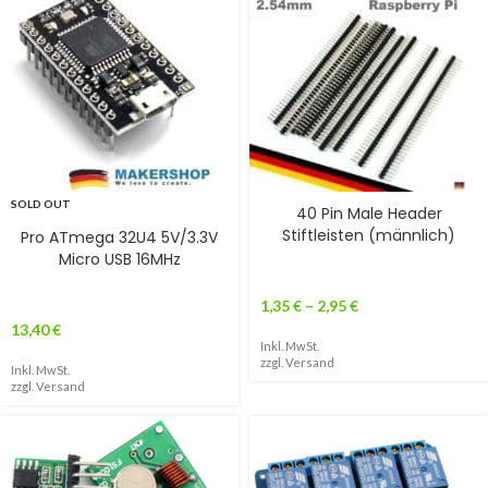
SOLD OUT
40 Pin Male Header
Stiftleisten (männlich)
Pro ATmega 32U4 5V/3.3V
Micro USB 16MHz
1,35
€
–
2,95
€
13,40
€
Inkl. MwSt.
zzgl.
Versand
Inkl. MwSt.
zzgl.
Versand