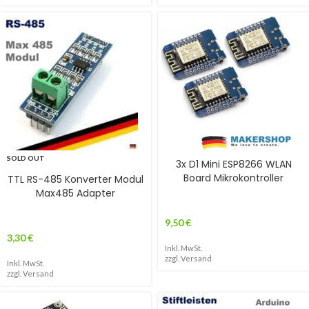
SOLD OUT
3x D1 Mini ESP8266 WLAN
Board Mikrokontroller
TTL RS-485 Konverter Modul
Max485 Adapter
9,50
€
3,30
€
Inkl. MwSt.
zzgl.
Versand
Inkl. MwSt.
zzgl.
Versand