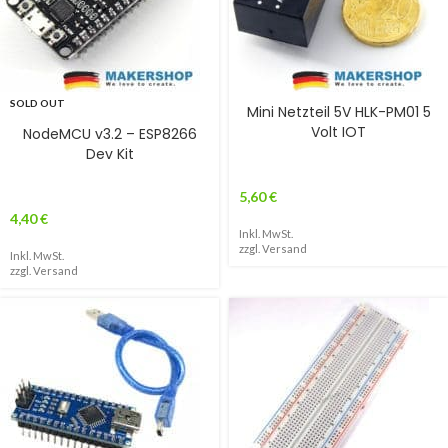
SOLD OUT
Mini Netzteil 5V HLK-PM01 5
Volt IOT
NodeMCU v3.2 – ESP8266
Dev Kit
5,60
€
4,40
€
Inkl. MwSt.
zzgl.
Versand
Inkl. MwSt.
zzgl.
Versand