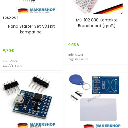
SOLD OUT
MB-102 830 Kontakte
Breadboard (groß)
Nano Starter Set V3.1 Kit
kompatibel
4,40
€
9,70
€
Inkl. MwSt.
zzgl.
Versand
Inkl. MwSt.
zzgl.
Versand