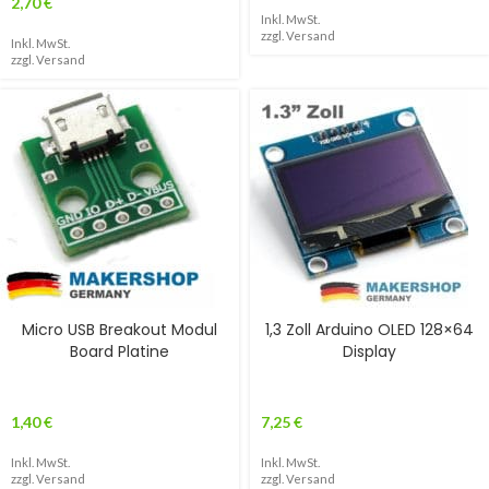
2,70
€
Inkl. MwSt.
zzgl.
Versand
Inkl. MwSt.
zzgl.
Versand
Micro USB Breakout Modul
1,3 Zoll Arduino OLED 128×64
Board Platine
Display
1,40
€
7,25
€
Inkl. MwSt.
Inkl. MwSt.
zzgl.
Versand
zzgl.
Versand