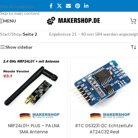
Skip to navigation
Skip to main content
MENU
Start
/
Shop
/
Seite 2
Ergebnisse 21 – 40 von 584 werden angezeigt
Show sidebar
NRF24L01+ PLUS – PA LNA
RTC DS3231 I2C Echtzeituhr
SMA Antenne
AT24C32 Real