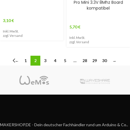
Pro Mini 3.3V 8Mhz Board
kompatibel
3,10
€
5,70
€
Inkl. MwSt.
zzgl.
Versand
Inkl. MwSt.
zzgl.
Versand
←
1
2
3
4
5
…
28
29
30
→
MAKERSHOP.DE - Dein deutscher Fachhändler rund um Arduino & Co..