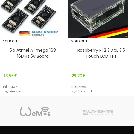
SOLD OUT
SOLD OUT
5 x Atmel ATmega 168
Raspberry Pi 2 3 XXL 3.5
16MHz 5V Board
Touch LCD TFT
13,55
€
29,20
€
Inkl. MwSt.
Inkl. MwSt.
zzgl.
Versand
zzgl.
Versand