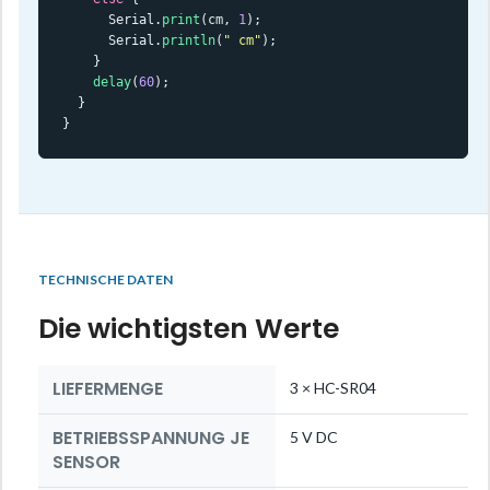
      Serial.
print
(cm, 
1
);

      Serial.
println
(
" cm"
);

    }

delay
(
60
);

  }

}
TECHNISCHE DATEN
Die wichtigsten Werte
LIEFERMENGE
3 × HC-SR04
BETRIEBSSPANNUNG JE
5 V DC
SENSOR