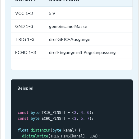
VCC 1–3
5 V
GND 1–3
gemeinsame Masse
TRIG 1–3
drei GPIO-Ausgänge
ECHO 1–3
drei Eingänge mit Pegelanpassung
Beispiel
const
byte
 TRIG_PINS[] = {
2
, 
4
, 
6
const
byte
 ECHO_PINS[] = {
3
, 
5
, 
7
};

float
distanzCm
(
byte
 kanal) {

digitalWrite
(TRIG_PINS[kanal], LOW);
