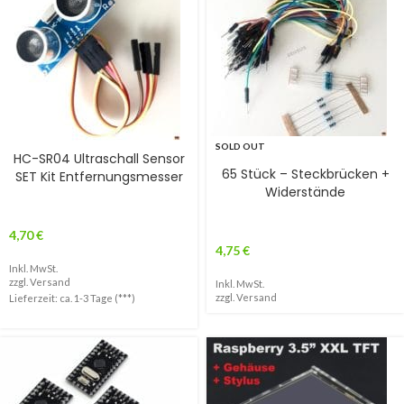
SOLD OUT
HC-SR04 Ultraschall Sensor
65 Stück – Steckbrücken +
SET Kit Entfernungsmesser
Widerstände
4,70
€
4,75
€
Inkl. MwSt.
zzgl.
Versand
Inkl. MwSt.
zzgl.
Versand
Lieferzeit: ca. 1-3 Tage (***)