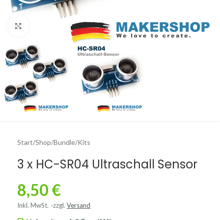
Click to enlarge
Start
/
Shop
/
Bundle/Kits
3 x HC-SR04 Ultraschall Sensor
8,50
€
Inkl. MwSt.
zzgl.
Versand