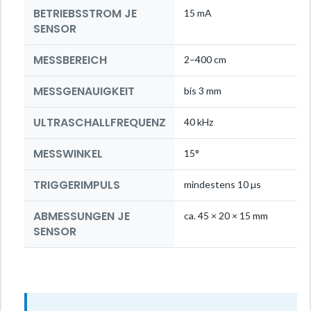
BETRIEBSSTROM JE
15 mA
SENSOR
MESSBEREICH
2–400 cm
MESSGENAUIGKEIT
bis 3 mm
ULTRASCHALLFREQUENZ
40 kHz
MESSWINKEL
15°
TRIGGERIMPULS
mindestens 10 µs
ABMESSUNGEN JE
ca. 45 × 20 × 15 mm
SENSOR