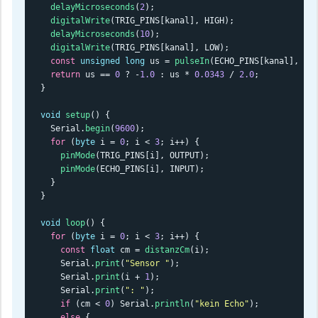
delayMicroseconds
(
2
);

digitalWrite
(TRIG_PINS[kanal], HIGH);

delayMicroseconds
(
10
);

digitalWrite
(TRIG_PINS[kanal], LOW);

const
unsigned
long
 us = 
pulseIn
(ECHO_PINS[kanal], HI
return
 us == 
0
 ? -
1.0
 : us * 
0.0343
 / 
2.0
;

}

void
setup
() {

  Serial.
begin
(
9600
);

for
 (
byte
 i = 
0
; i < 
3
; i++) {

pinMode
(TRIG_PINS[i], OUTPUT);

pinMode
(ECHO_PINS[i], INPUT);

  }

}

void
loop
() {

for
 (
byte
 i = 
0
; i < 
3
; i++) {

const
float
 cm = 
distanzCm
(i);

    Serial.
print
(
"Sensor "
);

    Serial.
print
(i + 
1
);

    Serial.
print
(
": "
);

if
 (cm < 
0
) Serial.
println
(
"kein Echo"
);

else
 {
