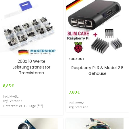
SOLD OUT
200x 10 Werte
Leistungstransistor
Raspberry Pi 3 & Model 2 B
Transistoren
Gehäuse
8,65
€
7,80
€
Inkl. MwSt.
zzgl.
Versand
Inkl. MwSt.
Lieferzeit: ca. 1-3 Tage (***)
zzgl.
Versand