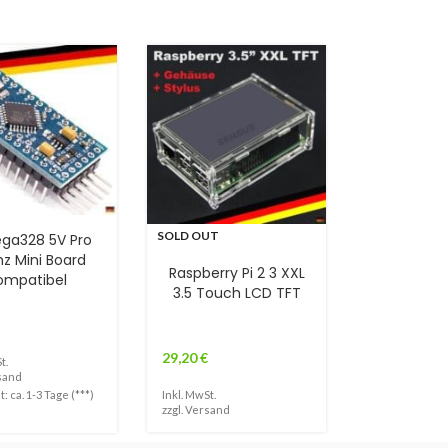
SOLD OUT
ga328 5V Pro
z Mini Board
Raspberry Pi 2 3 XXL
ompatibel
3.5 Touch LCD TFT
29,20
€
t.
sand
Inkl. MwSt.
t: ca. 1-3 Tage (***)
zzgl.
Versand