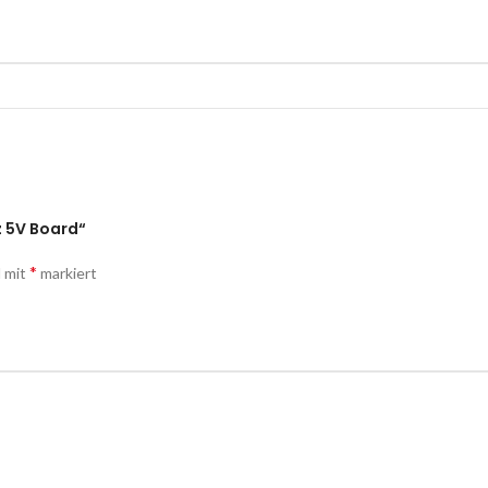
z 5V Board“
*
d mit
markiert