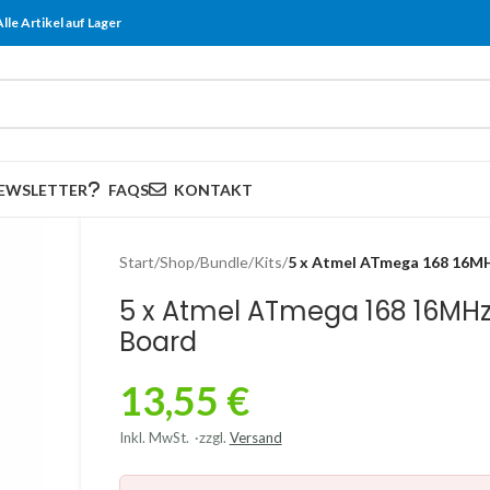
Alle Artikel auf Lager
EWSLETTER
FAQS
KONTAKT
Start
/
Shop
/
Bundle/Kits
/
5 x Atmel ATmega 168 16M
5 x Atmel ATmega 168 16MHz
Board
13,55
€
Inkl. MwSt.
zzgl.
Versand