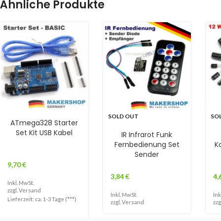
Ähnliche Produkte
SOLD OUT
SO
ATmega328 Starter
Set Kit USB Kabel
IR Infrarot Funk
Fernbedienung Set
K
Sender
9,70
€
3,84
€
4,
Inkl. MwSt.
zzgl.
Versand
Inkl. MwSt.
Ink
Lieferzeit: ca. 1-3 Tage (***)
zzgl.
Versand
zzg