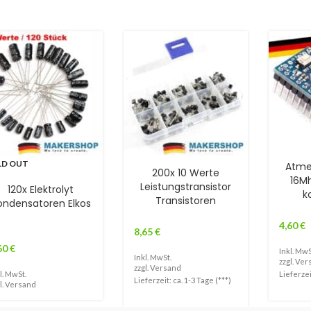
LD OUT
Atme
200x 10 Werte
16Mh
Leistungstransistor
120x Elektrolyt
k
Transistoren
ondensatoren Elkos
4,60
€
8,65
€
60
€
Inkl. MwS
Inkl. MwSt.
zzgl.
Ver
zzgl.
Versand
l. MwSt.
Lieferzei
Lieferzeit: ca. 1-3 Tage (***)
l.
Versand