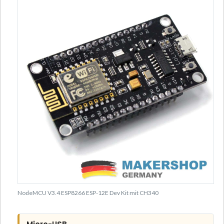
NodeMCU V3.4 ESP8266 ESP-12E Dev Kit mit CH340