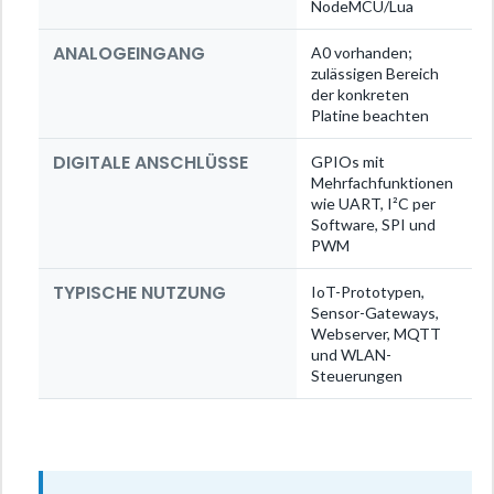
NodeMCU/Lua
ANALOGEINGANG
A0 vorhanden;
zulässigen Bereich
der konkreten
Platine beachten
DIGITALE ANSCHLÜSSE
GPIOs mit
Mehrfachfunktionen
wie UART, I²C per
Software, SPI und
PWM
TYPISCHE NUTZUNG
IoT-Prototypen,
Sensor-Gateways,
Webserver, MQTT
und WLAN-
Steuerungen