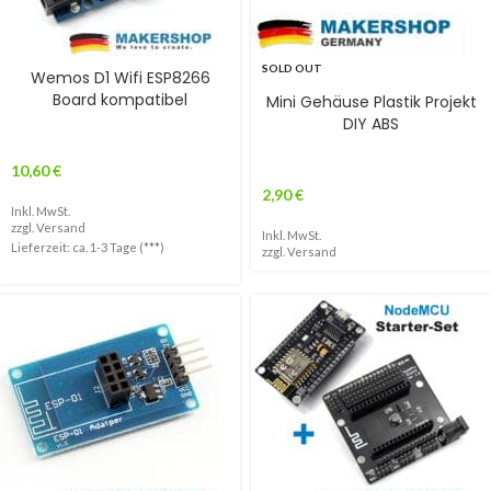
SOLD OUT
Wemos D1 Wifi ESP8266
Board kompatibel
Mini Gehäuse Plastik Projekt
DIY ABS
10,60
€
2,90
€
Inkl. MwSt.
zzgl.
Versand
Inkl. MwSt.
Lieferzeit: ca. 1-3 Tage (***)
zzgl.
Versand