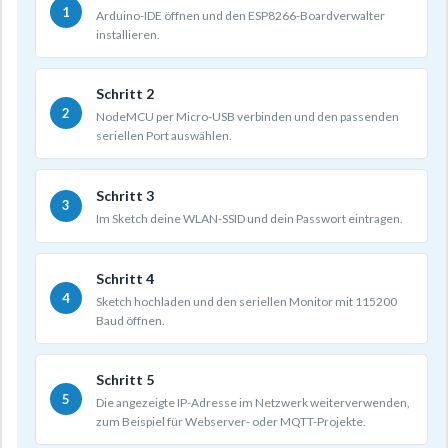
Arduino-IDE öffnen und den ESP8266-Boardverwalter
installieren.
Schritt 2
NodeMCU per Micro-USB verbinden und den passenden
seriellen Port auswählen.
Schritt 3
Im Sketch deine WLAN-SSID und dein Passwort eintragen.
Schritt 4
Sketch hochladen und den seriellen Monitor mit 115200
Baud öffnen.
Schritt 5
Die angezeigte IP-Adresse im Netzwerk weiterverwenden,
zum Beispiel für Webserver- oder MQTT-Projekte.