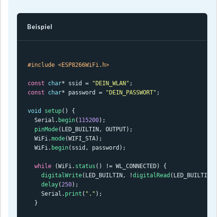
Beispiel
#include <ESP8266WiFi.h>
const
char
* ssid = 
"DEIN_WLAN"
const
char
* password = 
"DEIN_PASSWORT"
;

void
setup
() {

  Serial.
begin
(
115200
);

pinMode
(LED_BUILTIN, OUTPUT);

  WiFi.
mode
(WIFI_STA);

  WiFi.
begin
(ssid, password);

while
 (WiFi.
status
() != WL_CONNECTED) {

digitalWrite
(LED_BUILTIN, !
digitalRead
(LED_BUILTIN))
delay
(
250
);

    Serial.
print
(
"."
);

  }
