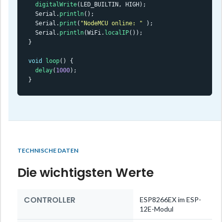
digitalWrite
(LED_BUILTIN, HIGH);

  Serial.
println
();

  Serial.
print
(
"NodeMCU online: "
 );

  Serial.
println
(WiFi.
localIP
());

}

void
loop
() {

delay
(
1000
);

}
TECHNISCHE DATEN
Die wichtigsten Werte
CONTROLLER
ESP8266EX im ESP-
12E-Modul