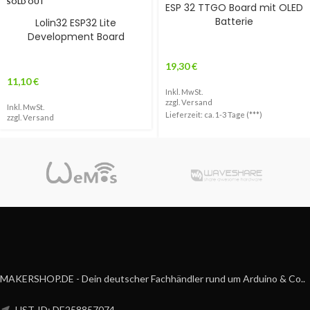
SOLD OUT
ESP 32 TTGO Board mit OLED
Batterie
Lolin32 ESP32 Lite
Development Board
19,30
€
11,10
€
Inkl. MwSt.
zzgl.
Versand
Inkl. MwSt.
Lieferzeit: ca. 1-3 Tage (***)
zzgl.
Versand
MAKERSHOP.DE - Dein deutscher Fachhändler rund um Arduino & Co..
UST-ID: DE258857074