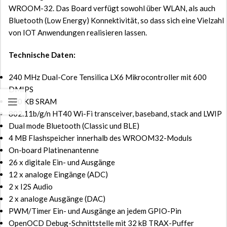
WROOM-32. Das Board verfügt sowohl über WLAN, als auch
Bluetooth (Low Energy) Konnektivität, so dass sich eine Vielzahl
von IOT Anwendungen realisieren lassen.
Technische Daten:
240 MHz Dual-Core Tensilica LX6 Mikrocontroller mit 600
DMIPS
520 KB SRAM
802.11b/g/n HT40 Wi-Fi transceiver, baseband, stack and LWIP
Dual mode Bluetooth (Classic und BLE)
4 MB Flashspeicher innerhalb des WROOM32-Moduls
On-board Platinenantenne
26 x digitale Ein- und Ausgänge
12 x analoge Eingänge (ADC)
2 x I2S Audio
2 x analoge Ausgänge (DAC)
PWM/Timer Ein- und Ausgänge an jedem GPIO-Pin
OpenOCD Debug-Schnittstelle mit 32 kB TRAX-Puffer