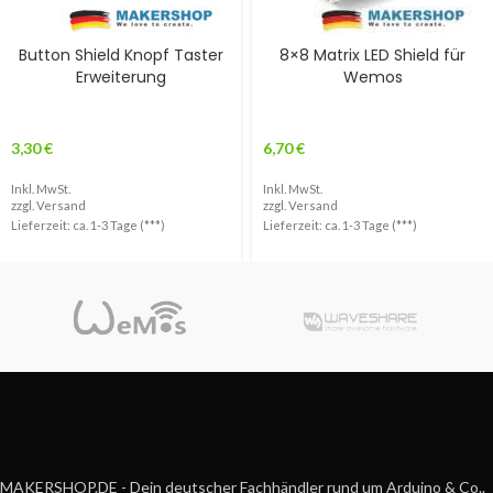
Button Shield Knopf Taster
8×8 Matrix LED Shield für
Erweiterung
Wemos
3,30
€
6,70
€
Inkl. MwSt.
Inkl. MwSt.
zzgl.
Versand
zzgl.
Versand
Lieferzeit: ca. 1-3 Tage (***)
Lieferzeit: ca. 1-3 Tage (***)
MAKERSHOP.DE - Dein deutscher Fachhändler rund um Arduino & Co..