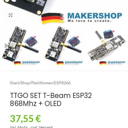
Click to enlarge
Start
/
Shop
/
Plattformen
/
ESP8266
TTGO SET T-Beam ESP32
868Mhz + OLED
37,55
€
Inkl. MwSt.
zzgl.
Versand