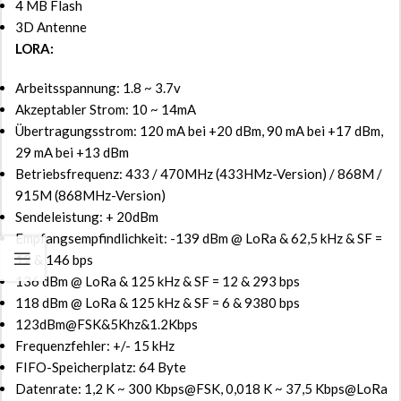
4 MB Flash
3D Antenne
LORA:
Arbeitsspannung: 1.8 ~ 3.7v
Akzeptabler Strom: 10 ~ 14mA
Übertragungsstrom: 120 mA bei +20 dBm, 90 mA bei +17 dBm,
29 mA bei +13 dBm
Betriebsfrequenz: 433 / 470MHz (433HMz-Version) / 868M /
915M (868MHz-Version)
Sendeleistung: + 20dBm
Empfangsempfindlichkeit: -139 dBm @ LoRa & 62,5 kHz & SF =
12 & 146 bps
136 dBm @ LoRa & 125 kHz & SF = 12 & 293 bps
118 dBm @ LoRa & 125 kHz & SF = 6 & 9380 bps
123dBm@FSK&5Khz&1.2Kbps
Frequenzfehler: +/- 15 kHz
FIFO-Speicherplatz: 64 Byte
Datenrate: 1,2 K ~ 300 Kbps@FSK, 0,018 K ~ 37,5 Kbps@LoRa