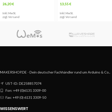
26,20
€
13,55
€
Inkl. MwSt.
Inkl. MwSt.
zzgl.
Versand
zzgl.
Versand
MAKERSHOP.DE - Dein deutscher Fachhändler rund um Arduino & Co..
UST-ID: DE258857074
Fon: +49 (0)6131 3309-00
Fax: +49 (0) 6131 3309-50
WISSENSWERT