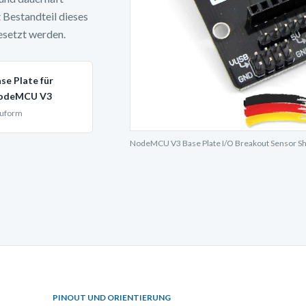
Bestandteil dieses
esetzt werden.
se Plate für
odeMCU V3
uform
NodeMCU V3 Base Plate I/O Breakout Sensor Shi
PINOUT UND ORIENTIERUNG