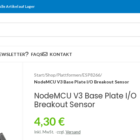
Alle Artikel auf Lager
EWSLETTER
FAQS
KONTAKT
Start
/
Shop
/
Plattformen
/
ESP8266
/
NodeMCU V3 Base Plate I/O Breakout Sensor
NodeMCU V3 Base Plate I/O
Breakout Sensor
4,30
€
Inkl. MwSt.
zzgl.
Versand