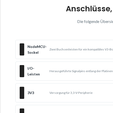
Anschlüsse,
Die folgende Übersi
NodeMCU-
Zwei Buchsenleisten für ein kompatibles V3-B
Sockel
I/O-
Herausgeführte Signalpins entlang der Platine
Leisten
3V3
Versorgung für 3,3-V-Peripherie