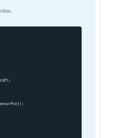
rüfen.
LUP);

ensorPin));
