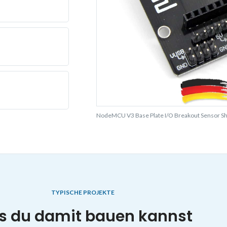
NodeMCU V3 Base Plate I/O Breakout Sensor Shi
TYPISCHE PROJEKTE
 du damit bauen kannst