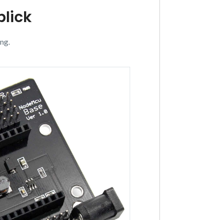
blick
ng.