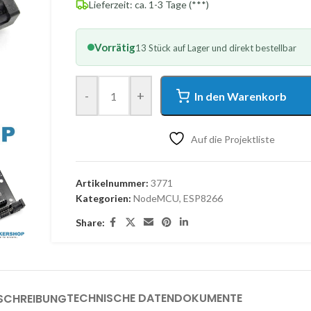
Lieferzeit: ca. 1-3 Tage (***)
Vorrätig
13 Stück auf Lager und direkt bestellbar
-
+
In den Warenkorb
Auf die Projektliste
Artikelnummer:
3771
Kategorien:
NodeMCU
,
ESP8266
Share:
TECHNISCHE DATEN
DOKUMENTE
SCHREIBUNG