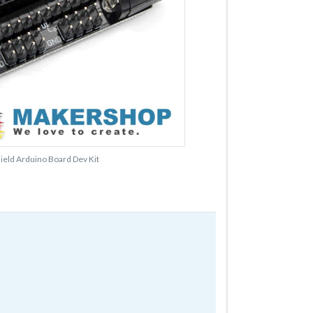
eld Arduino Board Dev Kit