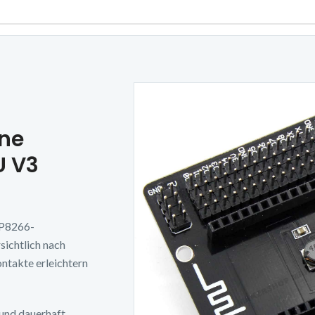
hne
 V3
SP8266-
sichtlich nach
takte erleichtern
 und dauerhaft