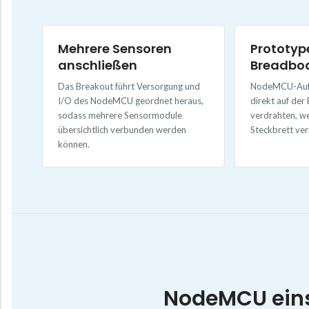
Mehrere Sensoren
Prototyp
anschließen
Breadbo
Das Breakout führt Versorgung und
NodeMCU-Aufb
I/O des NodeMCU geordnet heraus,
direkt auf der 
sodass mehrere Sensormodule
verdrahten, we
übersichtlich verbunden werden
Steckbrett ver
können.
NodeMCU eins