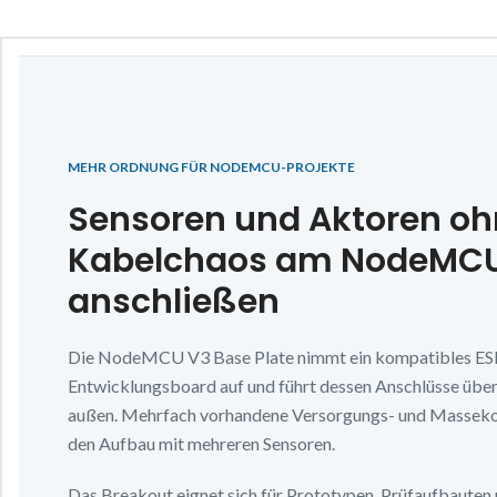
MEHR ORDNUNG FÜR NODEMCU-PROJEKTE
Sensoren und Aktoren o
Kabelchaos am NodeMCU
anschließen
Die NodeMCU V3 Base Plate nimmt ein kompatibles E
Entwicklungsboard auf und führt dessen Anschlüsse über
außen. Mehrfach vorhandene Versorgungs- und Massekon
den Aufbau mit mehreren Sensoren.
Das Breakout eignet sich für Prototypen, Prüfaufbauten