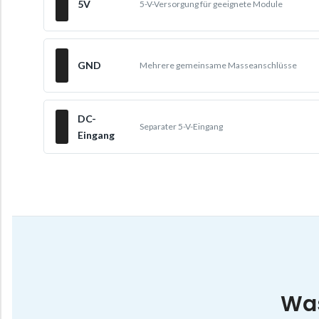
5V
5-V-Versorgung für geeignete Module
GND
Mehrere gemeinsame Masseanschlüsse
DC-
Separater 5-V-Eingang
Eingang
Was