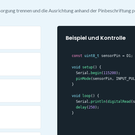
orgung trennen und die Ausrichtung anhand der Pinbeschriftung p
Beispiel und Kontrolle
const
uint8_t
 sensorPin = D1;

void
setup
() {

  Serial.
begin
(
115200
);

pinMode
(sensorPin, INPUT_PUL
}

void
loop
() {

  Serial.
println
(
digitalRead
(s
delay
(
250
);

}