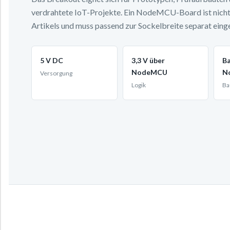
verdrahtete IoT-Projekte. Ein NodeMCU-Board ist nicht 
Artikels und muss passend zur Sockelbreite separat eing
5 V DC
3,3 V über
Ba
NodeMCU
N
Versorgung
Logik
Ba