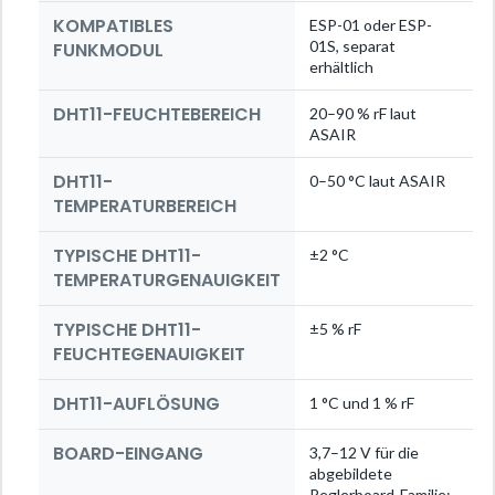
KOMPATIBLES
ESP-01 oder ESP-
01S, separat
FUNKMODUL
erhältlich
DHT11-FEUCHTEBEREICH
20–90 % rF laut
ASAIR
DHT11-
0–50 °C laut ASAIR
TEMPERATURBEREICH
TYPISCHE DHT11-
±2 °C
TEMPERATURGENAUIGKEIT
TYPISCHE DHT11-
±5 % rF
FEUCHTEGENAUIGKEIT
DHT11-AUFLÖSUNG
1 °C und 1 % rF
BOARD-EINGANG
3,7–12 V für die
abgebildete
Reglerboard-Familie;