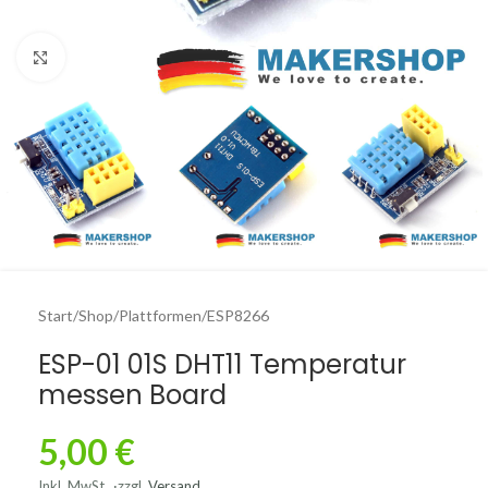
Click to enlarge
Start
/
Shop
/
Plattformen
/
ESP8266
ESP-01 01S DHT11 Temperatur
messen Board
5,00
€
Inkl. MwSt.
zzgl.
Versand