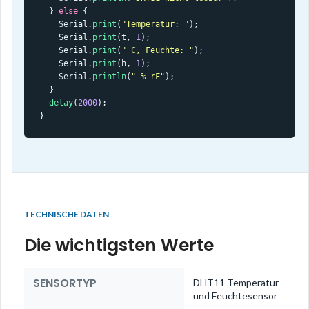
  } 
else
 {

    Serial.
print
(
"Temperatur: "
);

    Serial.
print
(t, 
1
);

    Serial.
print
(
" C, Feuchte: "
);

    Serial.
print
(h, 
1
);

    Serial.
println
(
" % rF"
);

  }

delay
(
2000
);

}
TECHNISCHE DATEN
Die wichtigsten Werte
SENSORTYP
DHT11 Temperatur-
und Feuchtesensor