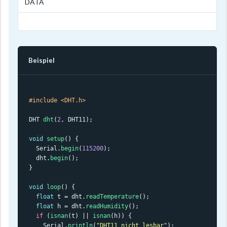
DATA
Beispiel
#include <DHT.h>
DHT 
dht
(
2
, DHT11);

void
setup
() {

  Serial.
begin
(
115200
);

  dht.
begin
();

}

void
loop
() {

float
 t = dht.
readTemperature
();

float
 h = dht.
readHumidity
();

if
 (
isnan
(t) || 
isnan
(h)) {

    Serial.
println
(
"DHT11 nicht lesbar"
);
