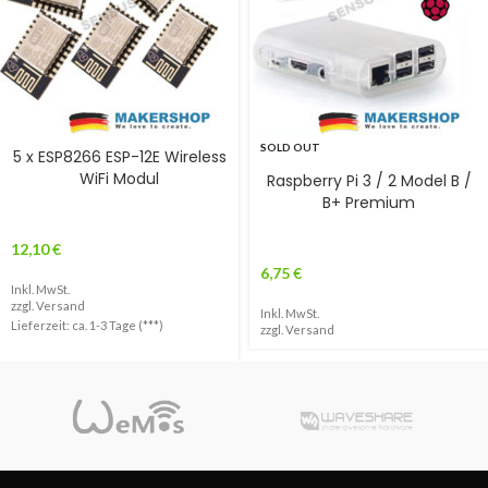
SOLD OUT
5 x ESP8266 ESP-12E Wireless
WiFi Modul
Raspberry Pi 3 / 2 Model B /
B+ Premium
12,10
€
6,75
€
Inkl. MwSt.
zzgl.
Versand
Inkl. MwSt.
Lieferzeit: ca. 1-3 Tage (***)
zzgl.
Versand