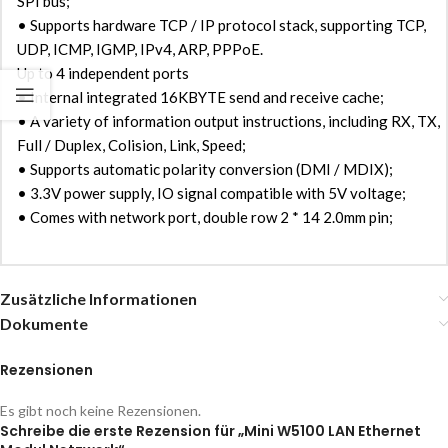
SPI bus;
• Supports hardware TCP / IP protocol stack, supporting TCP,
UDP, ICMP, IGMP, IPv4, ARP, PPPoE.
Up to 4 independent ports
• Internal integrated 16KBYTE send and receive cache;
• A variety of information output instructions, including RX, TX,
Full / Duplex, Colision, Link, Speed;
• Supports automatic polarity conversion (DMI / MDIX);
• 3.3V power supply, IO signal compatible with 5V voltage;
• Comes with network port, double row 2 * 14 2.0mm pin;
Zusätzliche Informationen
Dokumente
Rezensionen
Es gibt noch keine Rezensionen.
Schreibe die erste Rezension für „Mini W5100 LAN Ethernet