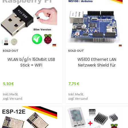
SOLD OUT
SOLD OUT
WLAN b/g/n 150Mbit USB
W5100 Ethernet LAN
Stick + WIFI
Netzwerk Shield für
5,10
€
7,75
€
Inkl. MwSt.
Inkl. MwSt.
zzgl.
Versand
zzgl.
Versand