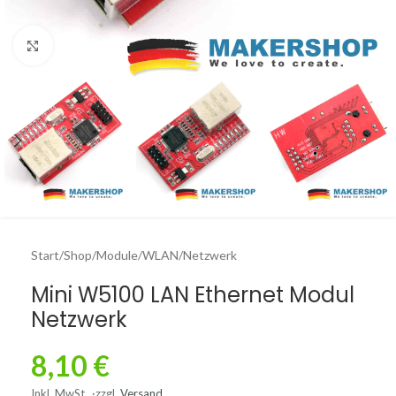
Click to enlarge
Start
/
Shop
/
Module
/
WLAN/Netzwerk
Mini W5100 LAN Ethernet Modul
Netzwerk
8,10
€
Inkl. MwSt.
zzgl.
Versand