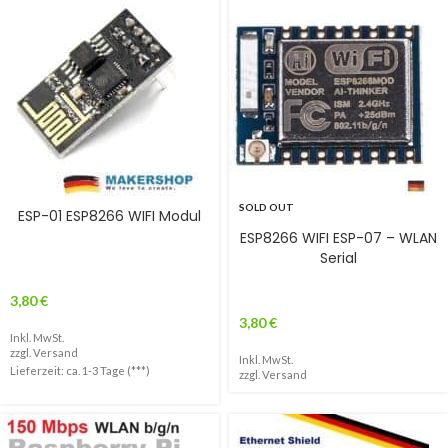
SOLD OUT
ESP-01 ESP8266 WIFI Modul
ESP8266 WIFI ESP-07 – WLAN
Serial
3,80
€
3,80
€
Inkl. MwSt.
zzgl.
Versand
Inkl. MwSt.
Lieferzeit: ca. 1-3 Tage (***)
zzgl.
Versand