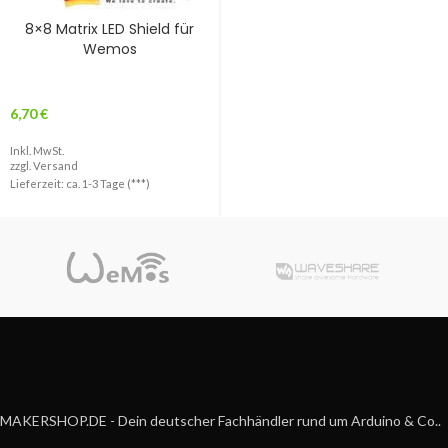
8×8 Matrix LED Shield für
Wemos
6,70
€
Inkl. MwSt.
zzgl.
Versand
Lieferzeit: ca. 1-3 Tage (***)
MAKERSHOP.DE - Dein deutscher Fachhändler rund um Arduino & Co..