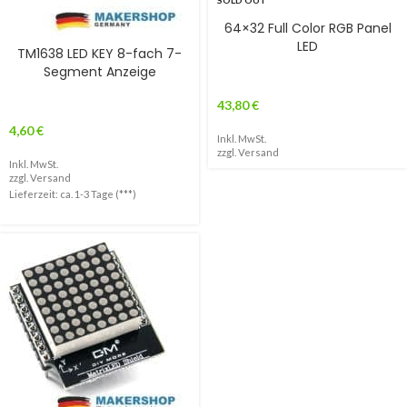
SOLD OUT
64×32 Full Color RGB Panel
LED
TM1638 LED KEY 8-fach 7-
Segment Anzeige
43,80
€
4,60
€
Inkl. MwSt.
zzgl.
Versand
Inkl. MwSt.
zzgl.
Versand
Lieferzeit: ca. 1-3 Tage (***)