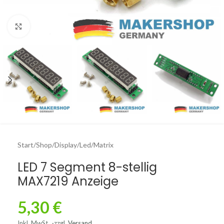
Click to enlarge
Start
/
Shop
/
Display
/
Led/Matrix
LED 7 Segment 8-stellig
MAX7219 Anzeige
5,30
€
Inkl. MwSt.
zzgl.
Versand