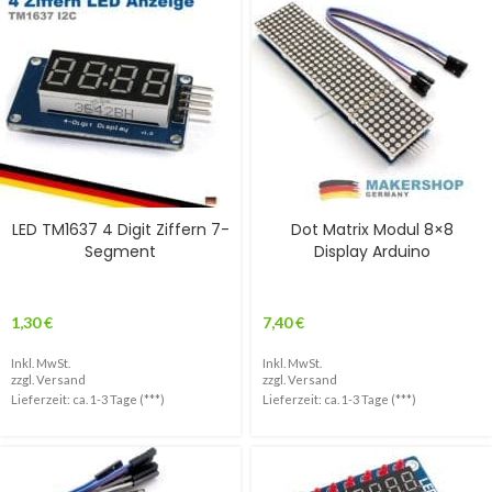
LED TM1637 4 Digit Ziffern 7-
Dot Matrix Modul 8×8
Segment
Display Arduino
1,30
€
7,40
€
Inkl. MwSt.
Inkl. MwSt.
zzgl.
Versand
zzgl.
Versand
Lieferzeit: ca. 1-3 Tage (***)
Lieferzeit: ca. 1-3 Tage (***)