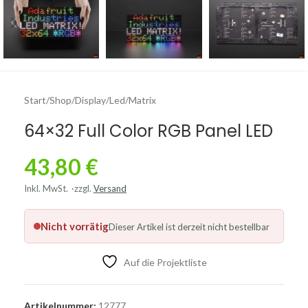
Start
/
Shop
/
Display
/
Led/Matrix
64×32 Full Color RGB Panel LED
43,80
€
Inkl. MwSt.
zzgl.
Versand
Nicht vorrätig
Dieser Artikel ist derzeit nicht bestellbar
Auf die Projektliste
Artikelnummer:
12777