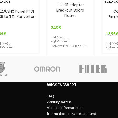
LD OUT
SOLD O
ESP-01 Adapter
Breakout Board
L2303HX Kabel FTDI
CC
Platine
SB to TTL Konverter
Firmw
3,10
€
84
€
13,55
€
Inkl. MwSt.
zzgl.
Versand
l. MwSt.
Inkl. MwS
Lieferzeit: ca. 1-3 Tage (***)
l.
Versand
zzgl.
Ver
WISSENSWERT
FAQ
Zahlungsarten
Versandinformationen
Informationen zu Elektro- und