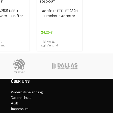
UT
SOLD OUT
2531 USB +
Adafruit FTDI FT232H
are – Sniffer
Breakout Adapter
24,25
€
t.
Inkl. MwSt.
sand
zzgl.
Versand
ÜBER UNS
Widerrufsbelehrung
Datenschutz
AGB
Impressum