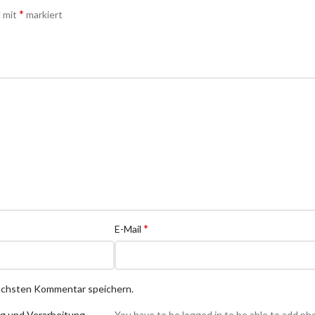
*
d mit
markiert
*
E-Mail
nächsten Kommentar speichern.
ng und Verarbeitung
You have to be logged in to be able to add ph