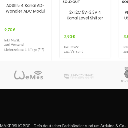
SOLD OUT
SO
ADS1115 4 Kanal AD-
Wandler ADC Modul
3x I2C 5V-3.3V 4
P
Kanal Level Shifter
U
9,70
€
2,90
€
3,
Inkl. MwSt.
zzgl.
Versand
Inkl. MwSt.
Ink
Lieferzeit: ca. 1-3 Tage (***)
zzgl.
Versand
zzg
MAKERSHOP.DE - Dein deutscher Fachhändler rund um Arduino & Co..