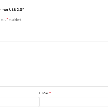
mmer USB 2.0“
*
d mit
markiert
*
E-Mail