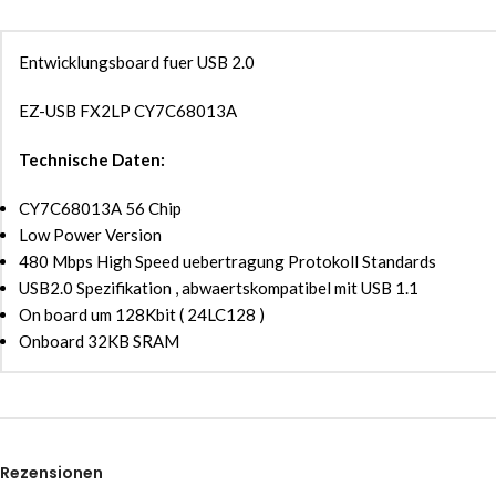
Entwicklungsboard fuer USB 2.0
EZ-USB FX2LP CY7C68013A
Technische Daten:
CY7C68013A 56 Chip
Low Power Version
480 Mbps High Speed uebertragung Protokoll Standards
USB2.0 Spezifikation , abwaertskompatibel mit USB 1.1
On board um 128Kbit ( 24LC128 )
Onboard 32KB SRAM
Rezensionen