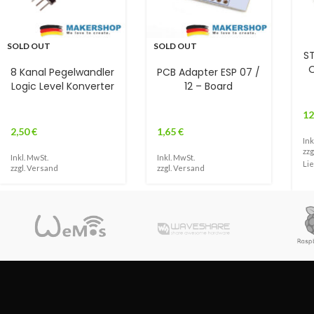
SOLD OUT
SOLD OUT
S
8 Kanal Pegelwandler
PCB Adapter ESP 07 /
Logic Level Konverter
12 – Board
12
2,50
€
1,65
€
Ink
zzg
Inkl. MwSt.
Inkl. MwSt.
Lie
zzgl.
Versand
zzgl.
Versand