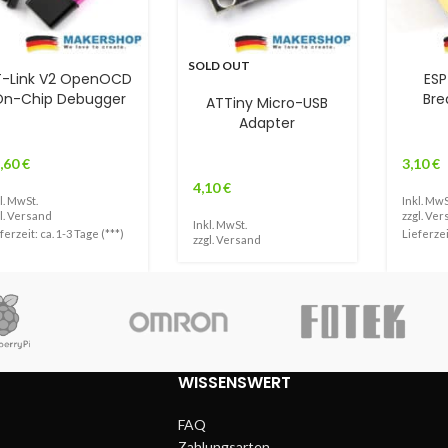
SOLD OUT
T-Link V2 OpenOCD
ESP
On-Chip Debugger
Bre
ATTiny Micro-USB
Adapter
,60
€
3,10
€
4,10
€
l. MwSt.
Inkl. MwS
l.
Versand
zzgl.
Ver
Inkl. MwSt.
ferzeit: ca. 1-3 Tage (***)
Lieferzei
zzgl.
Versand
WISSENSWERT
FAQ
Zahlungsarten