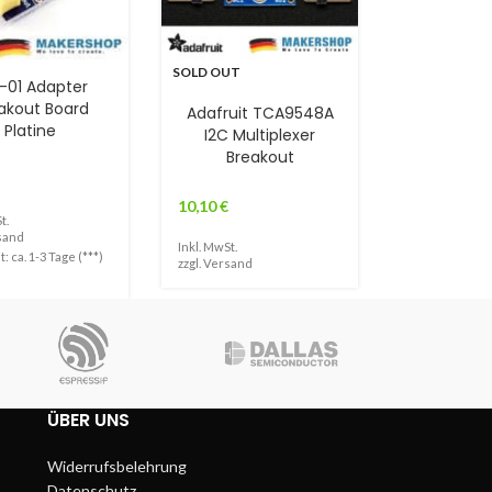
SOLD OUT
-01 Adapter
akout Board
Adafruit TCA9548A
Platine
I2C Multiplexer
Breakout
10,10
€
t.
sand
Inkl. MwSt.
t: ca. 1-3 Tage (***)
zzgl.
Versand
ÜBER UNS
Widerrufsbelehrung
Datenschutz