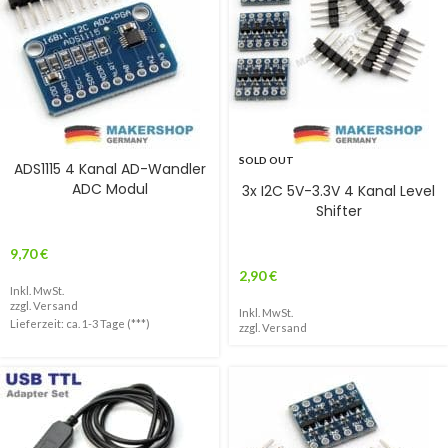
SOLD OUT
ADS1115 4 Kanal AD-Wandler
ADC Modul
3x I2C 5V-3.3V 4 Kanal Level
Shifter
9,70
€
2,90
€
Inkl. MwSt.
zzgl.
Versand
Inkl. MwSt.
Lieferzeit: ca. 1-3 Tage (***)
zzgl.
Versand