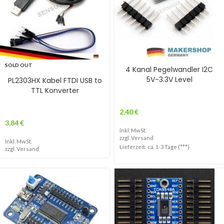
SOLD OUT
4 Kanal Pegelwandler I2C
5V-3.3V Level
PL2303HX Kabel FTDI USB to
TTL Konverter
2,40
€
3,84
€
Inkl. MwSt.
zzgl.
Versand
Inkl. MwSt.
Lieferzeit: ca. 1-3 Tage (***)
zzgl.
Versand