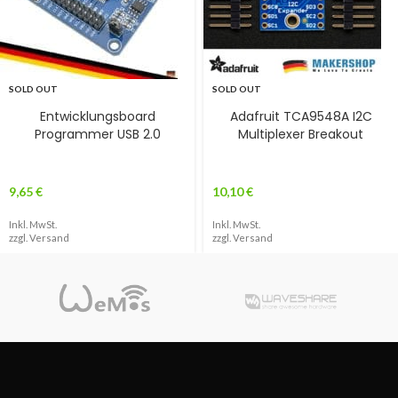
SOLD OUT
SOLD OUT
Entwicklungsboard
Adafruit TCA9548A I2C
Programmer USB 2.0
Multiplexer Breakout
9,65
€
10,10
€
Inkl. MwSt.
Inkl. MwSt.
zzgl.
Versand
zzgl.
Versand