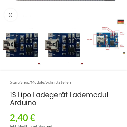
Click to enlarge
Start
/
Shop
/
Module
/
Schnittstellen
1S Lipo Ladegerät Lademodul
Arduino
2,40
€
Inkl. MwSt.
zzgl.
Versand