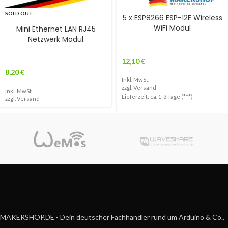
SOLD OUT
5 x ESP8266 ESP-12E Wireless
WiFi Modul
Mini Ethernet LAN RJ45
Netzwerk Modul
12,10
€
8,20
€
Inkl. MwSt.
zzgl.
Versand
Inkl. MwSt.
Lieferzeit: ca. 1-3 Tage (***)
zzgl.
Versand
MAKERSHOP.DE - Dein deutscher Fachhändler rund um Arduino & Co..