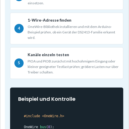
einsetzen.
1-Wire-Adresse finden
OneWire-Bibliothek installieren und mit dem Arduino-
Beispiel prüfen, ob ein Gerät der DS2413-Familie erkannt
wird.
Kanäle einzeln testen
PIOA und PIOB zunächst mit hochohmigem Eingang oder
kleiner geeigneter Testlast prüfen; größere Lasten nur über
Treiber schalten.
Beispiel und Kontrolle
#include <OneWire.h>
OneWire 
bus
(
8