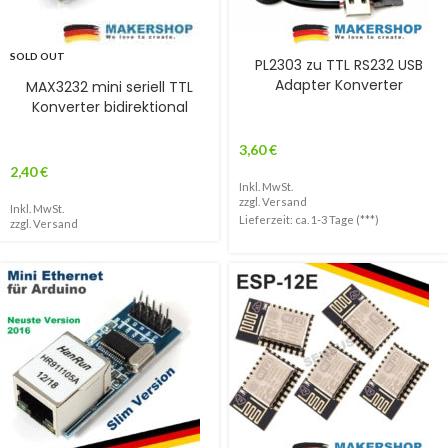
SOLD OUT
PL2303 zu TTL RS232 USB
Adapter Konverter
MAX3232 mini seriell TTL
Konverter bidirektional
3,60
€
2,40
€
Inkl. MwSt.
zzgl.
Versand
Inkl. MwSt.
Lieferzeit: ca. 1-3 Tage (***)
zzgl.
Versand