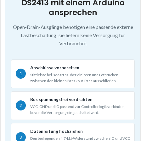
DS2413 mit einem Arduino
ansprechen
Open-Drain-Ausgänge benötigen eine passende externe
Lastbeschaltung; sie liefern keine Versorgung für
Verbraucher.
Anschlüsse vorbereiten
Stiftleiste bei Bedarf sauber einlöten und Lötbrücken
zwischen den kleinen Breakout-Pads ausschließen.
Bus spannungsfrei verdrahten
VCC, GND und IO passend zur Controllerlogik verbinden,
bevor die Versorgung eingeschaltet wird.
Datenleitung hochziehen
Den beiliegenden 4,7-kΩ-Widerstand zwischen IO und VCC