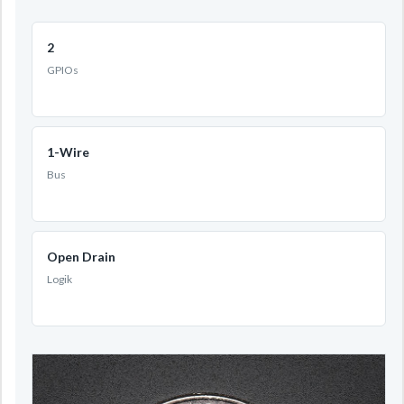
2
GPIOs
1-Wire
Bus
Open Drain
Logik