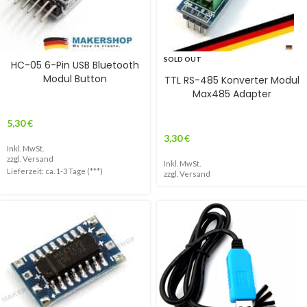
SOLD OUT
HC-05 6-Pin USB Bluetooth
Modul Button
TTL RS-485 Konverter Modul
Max485 Adapter
5,30
€
3,30
€
Inkl. MwSt.
zzgl.
Versand
Inkl. MwSt.
Lieferzeit: ca. 1-3 Tage (***)
zzgl.
Versand