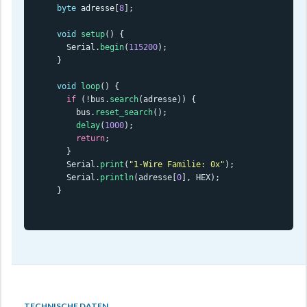
byte
 adresse[
8
];

void
setup
() {

  Serial.
begin
(
115200
);

}

void
loop
() {

if
 (!bus.
search
(adresse)) {

    bus.
reset_search
();

delay
(
1000
);

return
;

  }

  Serial.
print
(
"1-Wire Familie: 0x"
);

  Serial.
println
(adresse[
0
], HEX);

}
TECHNISCHE DATEN