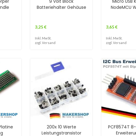
örper
9 Volt Block
Micro USB K
undle
Batteriehalter Gehäuse
NodeMCU W
3,25
€
3,65
€
Inkl. MwSt.
Inkl. MwSt.
zzgl.
Versand
zzgl.
Versand
Platine
200x 10 Werte
PCF8574T 8-B
ig
Leistungstransistor
Erweiteru