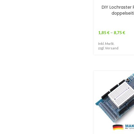
DIY Lochraster 
doppelseit
1,85
€
–
8,75
€
Inkl. MwSt.
zzgl.
Versand