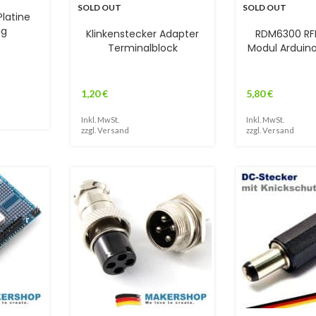
SOLD OUT
SOLD OUT
Platine
ig
Klinkenstecker Adapter
RDM6300 RF
Terminalblock
Modul Arduin
1,20
€
5,80
€
Inkl. MwSt.
Inkl. MwSt.
zzgl.
Versand
zzgl.
Versand