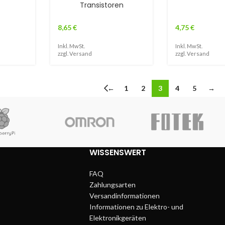
Transistoren
8,65
€
4,75
€
Inkl. MwSt.
Inkl. MwSt.
zzgl.
Versand
zzgl.
Versand
←
1
2
3
4
5
→
WISSENSWERT
FAQ
Zahlungsarten
Versandinformationen
Informationen zu Elektro- und
Elektronikgeräten