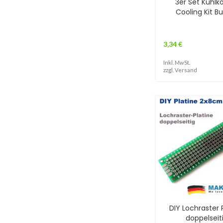
3er Set Kühlk
Cooling Kit B
3,34
€
Inkl. MwSt.
zzgl.
Versand
DIY Lochraster 
doppelseit