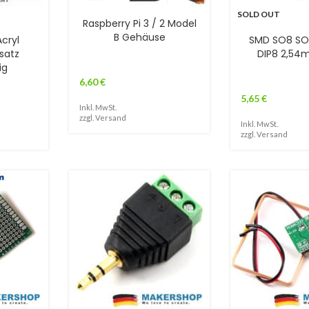
SOLD OUT
Raspberry Pi 3 / 2 Model
B Gehäuse
cryl
SMD SO8 SO
satz
DIP8 2,54
ig
6,60
€
5,65
€
Inkl. MwSt.
zzgl.
Versand
Inkl. MwSt.
zzgl.
Versand