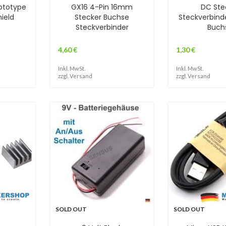
ototype
GX16 4-Pin 16mm
DC Ste
hield
Stecker Buchse
Steckverbind
Steckverbinder
Buch
4,60
€
1,30
€
Inkl. MwSt.
Inkl. MwSt.
zzgl.
Versand
zzgl.
Versand
SOLD OUT
SOLD OUT