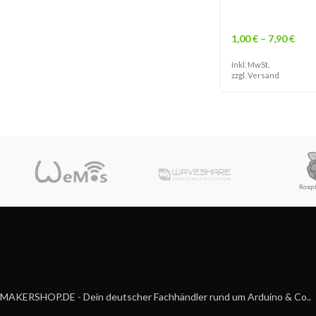
1,00
€
–
7,90
€
Inkl. MwSt.
zzgl.
Versand
MAKERSHOP.DE - Dein deutscher Fachhändler rund um Arduino & Co..