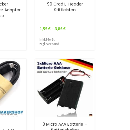
cker
90 Grad L-Header
er Adapter
Stiftleisten
se
1,55
€
–
3,85
€
Inkl. MwSt.
zzgl.
Versand
3 Micro AAA Batterie –