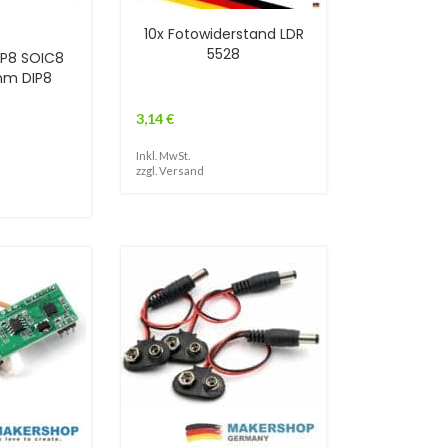
10x Fotowiderstand LDR
5528
P8 SOIC8
mm DIP8
3,14
€
Inkl. MwSt.
zzgl.
Versand