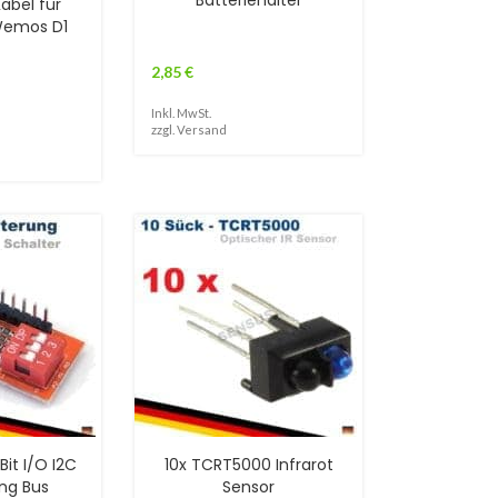
Batteriehalter
abel für
emos D1
2,85
€
Inkl. MwSt.
zzgl.
Versand
it I/O I2C
10x TCRT5000 Infrarot
ng Bus
Sensor