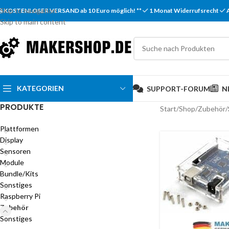
Skip to navigation
KOSTENLOSER VERSAND ab 10 Euro möglich! **
1 Monat Widerrufsrecht
Skip to main content
KATEGORIEN
SUPPORT-FORUM
N
PRODUKTE
Start
/
Shop
/
Zubehör
/
Plattformen
Display
Sensoren
Module
Bundle/Kits
Sonstiges
Raspberry Pi
Zubehör
Sonstiges