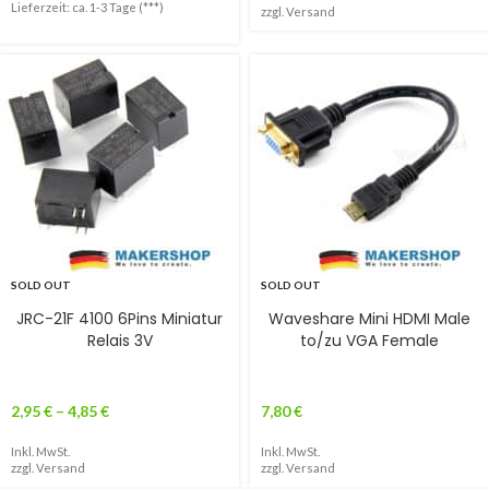
Lieferzeit: ca. 1-3 Tage (***)
zzgl.
Versand
SOLD OUT
SOLD OUT
JRC-21F 4100 6Pins Miniatur
Waveshare Mini HDMI Male
Relais 3V
to/zu VGA Female
2,95
€
–
4,85
€
7,80
€
Inkl. MwSt.
Inkl. MwSt.
zzgl.
Versand
zzgl.
Versand