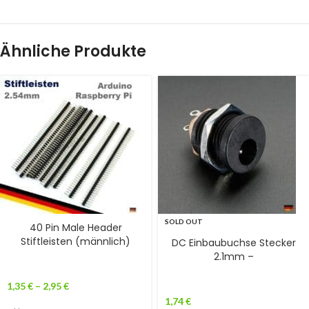
Ähnliche Produkte
SOLD OUT
40 Pin Male Header
Stiftleisten (männlich)
DC Einbaubuchse Stecker
2.1mm –
1,35
€
–
2,95
€
1,74
€