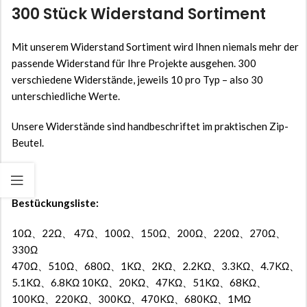
300 Stück Widerstand Sortiment
Mit unserem Widerstand Sortiment wird Ihnen niemals mehr der
passende Widerstand für Ihre Projekte ausgehen. 300
verschiedene Widerstände, jeweils 10 pro Typ – also 30
unterschiedliche Werte.
Unsere Widerstände sind handbeschriftet im praktischen Zip-
Beutel.
Bestückungsliste:
10Ω、22Ω、 47Ω、100Ω、150Ω、200Ω、220Ω、270Ω、
330Ω
470Ω、510Ω、680Ω、1KΩ、2KΩ、2.2KΩ、3.3KΩ、4.7KΩ、
5.1KΩ、6.8KΩ 10KΩ、20KΩ、47KΩ、51KΩ、68KΩ、
100KΩ、220KΩ、300KΩ、470KΩ、680KΩ、1MΩ