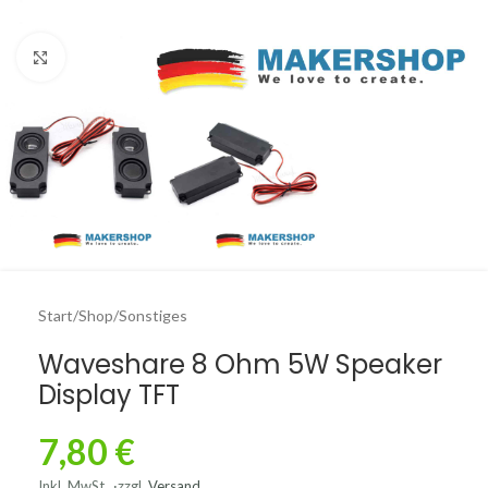
Click to enlarge
Start
/
Shop
/
Sonstiges
Waveshare 8 Ohm 5W Speaker
Display TFT
7,80
€
Inkl. MwSt.
zzgl.
Versand