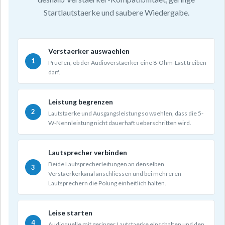
Startlautstaerke und saubere Wiedergabe.
Verstaerker auswaehlen
Pruefen, ob der Audioverstaerker eine 8-Ohm-Last treiben
darf.
Leistung begrenzen
Lautstaerke und Ausgangsleistung so waehlen, dass die 5-
W-Nennleistung nicht dauerhaft ueberschritten wird.
Lautsprecher verbinden
Beide Lautsprecherleitungen an denselben
Verstaerkerkanal anschliessen und bei mehreren
Lautsprechern die Polung einheitlich halten.
Leise starten
Audioquelle mit geringer Lautstaerke einschalten und den