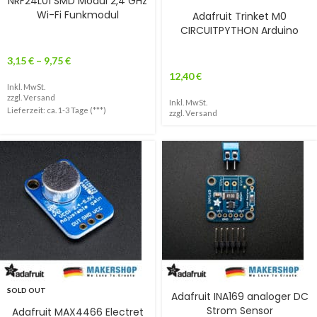
NRF24L01 SMD Modul 2,4 GHz
Wi-Fi Funkmodul
Adafruit Trinket M0
CIRCUITPYTHON Arduino
3,15
€
–
9,75
€
12,40
€
Inkl. MwSt.
zzgl.
Versand
Inkl. MwSt.
Lieferzeit: ca. 1-3 Tage (***)
zzgl.
Versand
SOLD OUT
Adafruit INA169 analoger DC
Strom Sensor
Adafruit MAX4466 Electret