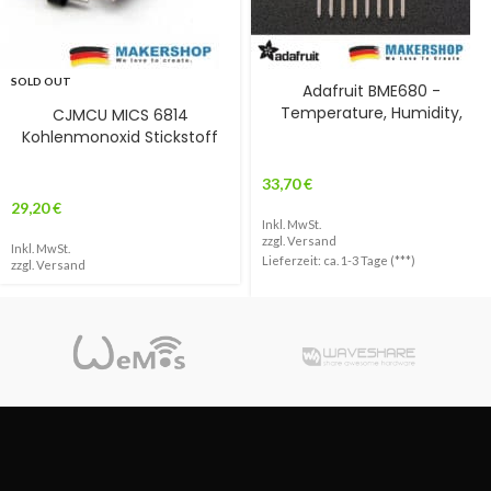
SOLD OUT
Adafruit BME680 -
Temperature, Humidity,
CJMCU MICS 6814
Kohlenmonoxid Stickstoff
33,70
€
29,20
€
Inkl. MwSt.
zzgl.
Versand
Inkl. MwSt.
Lieferzeit: ca. 1-3 Tage (***)
zzgl.
Versand