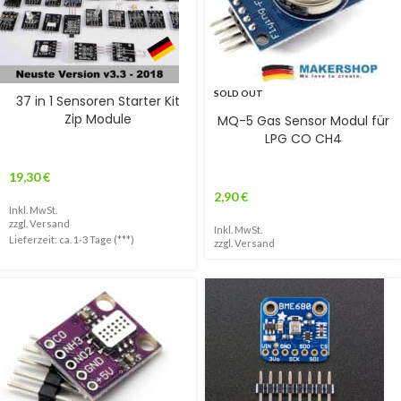
SOLD OUT
37 in 1 Sensoren Starter Kit
Zip Module
MQ-5 Gas Sensor Modul für
LPG CO CH4
19,30
€
2,90
€
Inkl. MwSt.
zzgl.
Versand
Inkl. MwSt.
Lieferzeit: ca. 1-3 Tage (***)
zzgl.
Versand