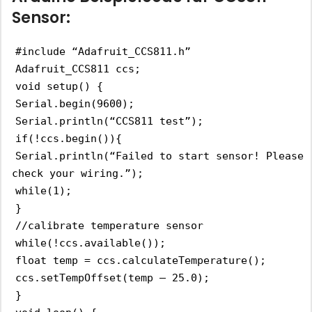
Sensor:
#include “Adafruit_CCS811.h”
Adafruit_CCS811 ccs;
void setup() {
Serial.begin(9600);
Serial.println(“CCS811 test”);
if(!ccs.begin()){
Serial.println(“Failed to start sensor! Please
check your wiring.”);
while(1);
}
//calibrate temperature sensor
while(!ccs.available());
float temp = ccs.calculateTemperature();
ccs.setTempOffset(temp – 25.0);
}