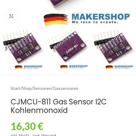
Click to enlarge
Start
/
Shop
/
Sensoren
/
Gassensoren
CJMCU-811 Gas Sensor I2C
Kohlenmonoxid
16,30
€
Inkl. MwSt.
zzgl.
Versand