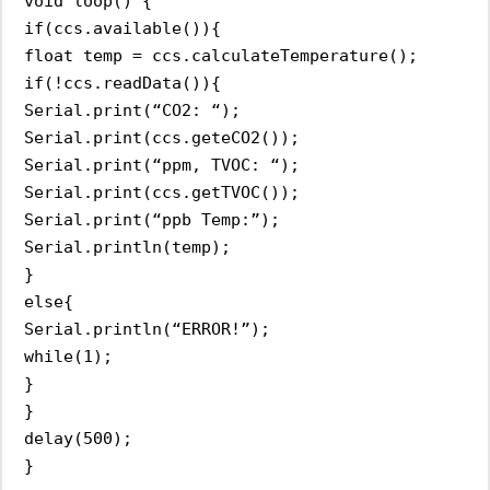
void loop() {
if(ccs.available()){
float temp = ccs.calculateTemperature();
if(!ccs.readData()){
Serial.print(“CO2: “);
Serial.print(ccs.geteCO2());
Serial.print(“ppm, TVOC: “);
Serial.print(ccs.getTVOC());
Serial.print(“ppb Temp:”);
Serial.println(temp);
}
else{
Serial.println(“ERROR!”);
while(1);
}
}
delay(500);
}