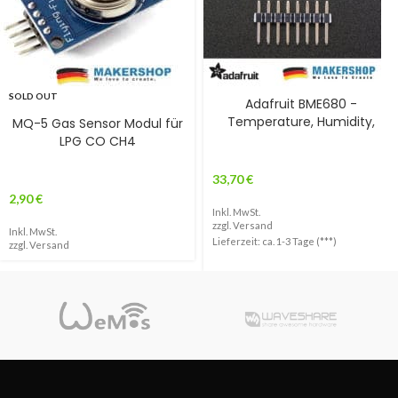
SOLD OUT
Adafruit BME680 -
Temperature, Humidity,
MQ-5 Gas Sensor Modul für
LPG CO CH4
33,70
€
2,90
€
Inkl. MwSt.
zzgl.
Versand
Inkl. MwSt.
Lieferzeit: ca. 1-3 Tage (***)
zzgl.
Versand