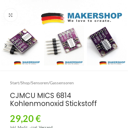
Click to enlarge
Start
/
Shop
/
Sensoren
/
Gassensoren
CJMCU MICS 6814
Kohlenmonoxid Stickstoff
29,20
€
Inkl. MwSt.
zzgl.
Versand