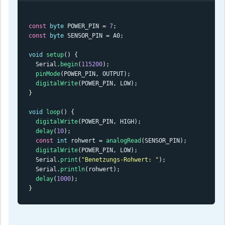
const
byte
 POWER_PIN = 
7
const
byte
 SENSOR_PIN = A0;

void
setup
() {

  Serial.
begin
(
115200
);

pinMode
(POWER_PIN, OUTPUT);

digitalWrite
(POWER_PIN, LOW);

}

void
loop
() {

digitalWrite
(POWER_PIN, HIGH);

delay
(
10
);

const
int
 rohwert = 
analogRead
(SENSOR_PIN);

digitalWrite
(POWER_PIN, LOW);

  Serial.
print
(
"Benetzungs-Rohwert: "
);

  Serial.
println
(rohwert);

delay
(
1000
);

}