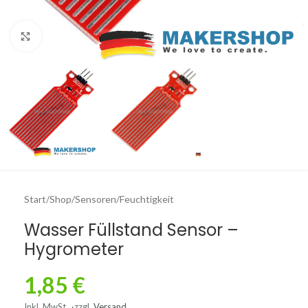
Click to enlarge
Start
/
Shop
/
Sensoren
/
Feuchtigkeit
Wasser Füllstand Sensor –
Hygrometer
1,85
€
Inkl. MwSt.
zzgl.
Versand