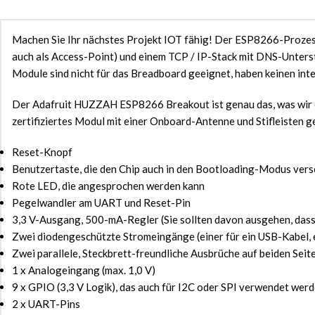
Machen Sie Ihr nächstes Projekt IOT fähig! Der ESP8266-Prozess
auch als Access-Point) und einem TCP / IP-Stack mit DNS-Unterst
Module sind nicht für das Breadboard geeignet, haben keinen in
Der Adafruit HUZZAH ESP8266 Breakout ist genau das, was wir en
zertifiziertes Modul mit einer Onboard-Antenne und Stifleisten
Reset-Knopf
Benutzertaste, die den Chip auch in den Bootloading-Modus vers
Rote LED, die angesprochen werden kann
Pegelwandler am UART und Reset-Pin
3,3 V-Ausgang, 500-mA-Regler (Sie sollten davon ausgehen, das
Zwei diodengeschützte Stromeingänge (einer für ein USB-Kabel, e
Zwei parallele, Steckbrett-freundliche Ausbrüche auf beiden Seite
1 x Analogeingang (max. 1,0 V)
9 x GPIO (3,3 V Logik), das auch für I2C oder SPI verwendet wer
2 x UART-Pins