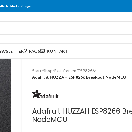
Alle Artikel auf Lager
EWSLETTER
FAQS
KONTAKT
Start
/
Shop
/
Plattformen
/
ESP8266
/
Adafruit HUZZAH ESP8266 Breakout NodeMCU
Adafruit HUZZAH ESP8266 Br
NodeMCU