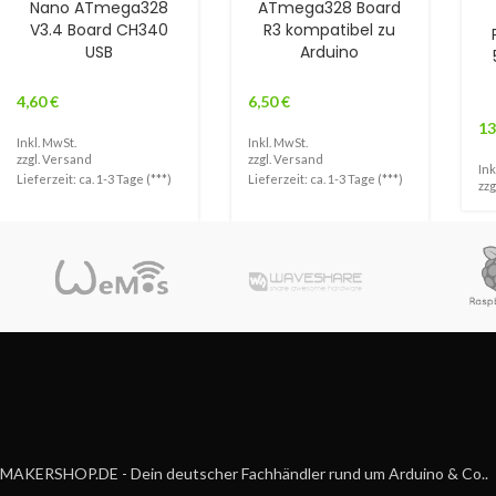
Nano ATmega328
ATmega328 Board
V3.4 Board CH340
R3 kompatibel zu
USB
Arduino
4,60
€
6,50
€
13
Inkl. MwSt.
Inkl. MwSt.
zzgl.
Versand
zzgl.
Versand
Ink
Lieferzeit: ca. 1-3 Tage (***)
Lieferzeit: ca. 1-3 Tage (***)
zzg
MAKERSHOP.DE - Dein deutscher Fachhändler rund um Arduino & Co..