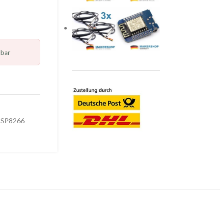
lbar
ESP8266