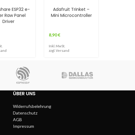
hare ESP32 e-
Adafruit Trinket –
er Raw Panel
Mini Microcontroller
Driver
8,90
€
t.
Inkl. MwSt.
sand
zzgl.
Versand
ÜBER UNS
Widerrufsbelehrung
Datenschutz
AGB
Impressum