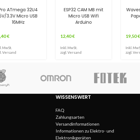
Pro ATmega 32U4
ESP32 CAM MB mit
Waves
5V/3.3V Micro USB
Micro USB Wifi
Pap
16MHz
Arduino
,40
€
12,40
€
19,50
€
l. MwSt.
Inkl. MwSt.
Inkl. MwS
l.
Versand
zzgl.
Versand
zzgl.
Ver
WISSENSWERT
FAQ
Zahlungsarten
Versandinformationen
Informationen zu Elektro- und
Elektronikgeräten