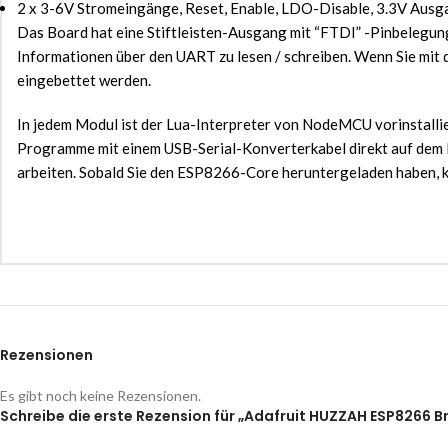
2 x 3-6V Stromeingänge, Reset, Enable, LDO-Disable, 3.3V Ausg
Das Board hat eine Stiftleisten-Ausgang mit “FTDI” -Pinbelegu
Informationen über den UART zu lesen / schreiben. Wenn Sie mit d
eingebettet werden.
In jedem Modul ist der Lua-Interpreter von NodeMCU vorinstallie
Programme mit einem USB-Serial-Konverterkabel direkt auf dem F
arbeiten. Sobald Sie den ESP8266-Core heruntergeladen haben, k
Rezensionen
Es gibt noch keine Rezensionen.
Schreibe die erste Rezension für „Adafruit HUZZAH ESP8266