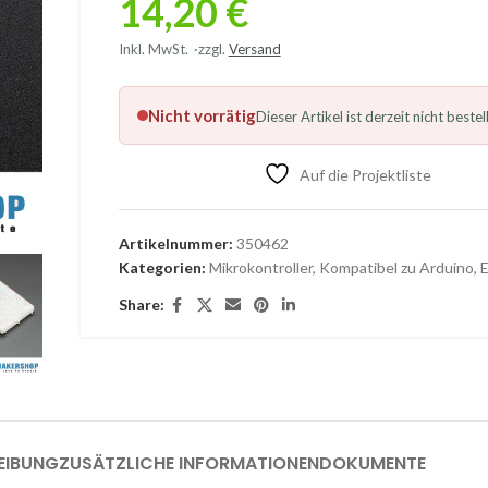
14,20
€
Inkl. MwSt.
zzgl.
Versand
Nicht vorrätig
Dieser Artikel ist derzeit nicht bestel
Auf die Projektliste
Artikelnummer:
350462
Kategorien:
Mikrokontroller
,
Kompatibel zu Arduino
,
Share:
EIBUNG
ZUSÄTZLICHE INFORMATIONEN
DOKUMENTE