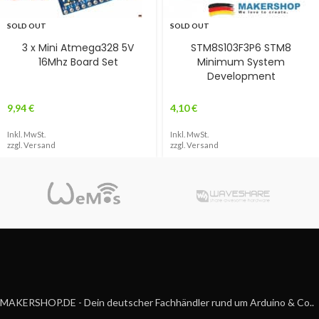
SOLD OUT
SOLD OUT
3 x Mini Atmega328 5V
STM8S103F3P6 STM8
16Mhz Board Set
Minimum System
Development
9,94
€
4,10
€
Inkl. MwSt.
Inkl. MwSt.
zzgl.
Versand
zzgl.
Versand
MAKERSHOP.DE - Dein deutscher Fachhändler rund um Arduino & Co..