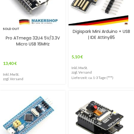
SOLD OUT
Digispark Mini Arduino + USB
| IDE Attiny85
Pro ATmega 32U4 5V/3.3V
Micro USB 16MHz
5,10
€
13,40
€
Inkl. MwSt.
zzgl.
Versand
Inkl. MwSt.
Lieferzeit: ca. 1-3 Tage (***)
zzgl.
Versand