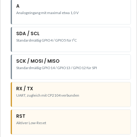
A
Analogeingang mit maximal etwa 1,0 V
SDA / SCL
Standardmäßig GPIO4 / GPIO5 für I²C
SCK / MOSI / MISO
Standardmäßig GPIO14 / GPIO13 / GPIO12 für SPI
RX / TX
UART, zugleich mit CP2104 verbunden
RST
Aktiver Low-Reset