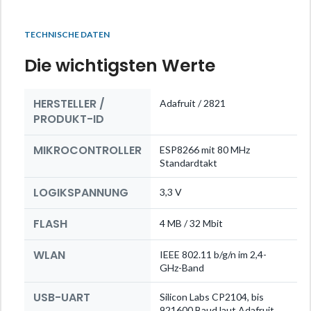
TECHNISCHE DATEN
Die wichtigsten Werte
HERSTELLER /
Adafruit / 2821
PRODUKT-ID
MIKROCONTROLLER
ESP8266 mit 80 MHz
Standardtakt
LOGIKSPANNUNG
3,3 V
FLASH
4 MB / 32 Mbit
WLAN
IEEE 802.11 b/g/n im 2,4-
GHz-Band
USB-UART
Silicon Labs CP2104, bis
921600 Baud laut Adafruit