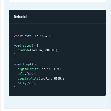
Beispiel
const
byte
 ledPin = 
0
;

void
setup
() {

pinMode
(ledPin, OUTPUT);

}

void
loop
() {

digitalWrite
(ledPin, LOW);

delay
(
500
);

digitalWrite
(ledPin, HIGH);

delay
(
500
);

}