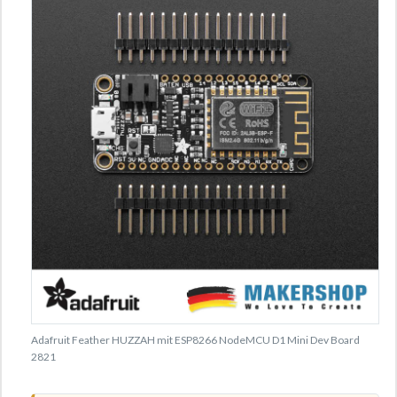
Adafruit Feather HUZZAH mit ESP8266 NodeMCU D1 Mini Dev Board
2821