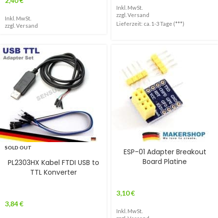
2,40
€
Inkl. MwSt.
zzgl.
Versand
Inkl. MwSt.
Lieferzeit: ca. 1-3 Tage (***)
zzgl.
Versand
SOLD OUT
ESP-01 Adapter Breakout
Board Platine
PL2303HX Kabel FTDI USB to
TTL Konverter
3,10
€
3,84
€
Inkl. MwSt.