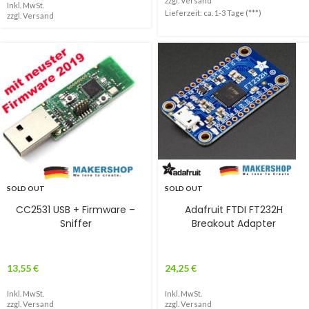
zzgl.
Versand
Inkl. MwSt.
Lieferzeit: ca. 1-3 Tage (***)
zzgl.
Versand
SOLD OUT
SOLD OUT
CC2531 USB + Firmware –
Adafruit FTDI FT232H
Sniffer
Breakout Adapter
13,55
€
24,25
€
Inkl. MwSt.
Inkl. MwSt.
zzgl.
Versand
zzgl.
Versand