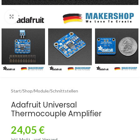
Click to enlarge
Start
/
Shop
/
Module
/
Schnittstellen
Adafruit Universal
Thermocouple Amplifier
24,05
€
Inkl. MwSt.
zzgl.
Versand