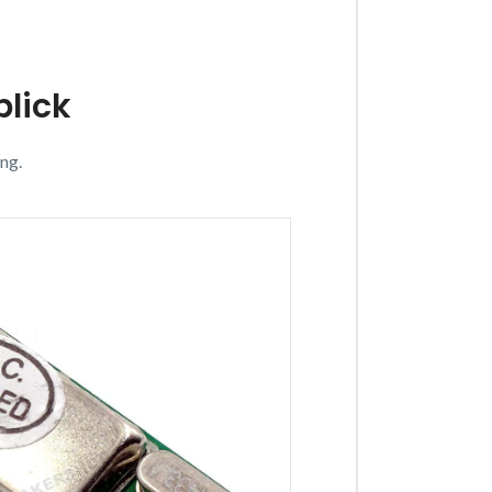
blick
ng.