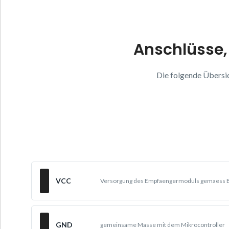
Anschlüsse,
Die folgende Übersi
VCC
Versorgung des Empfaengermoduls gemaess B
GND
gemeinsame Masse mit dem Mikrocontroller