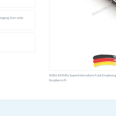
ngang, fuer viele
RXB6 433Mhz Superheterodyne Funk Empfaeng
Raspberry Pi