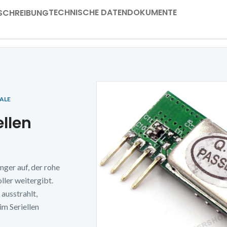
TECHNISCHE DATEN
DOKUMENTE
SCHREIBUNG
ALE
llen
n
er auf, der rohe
ler weitergibt.
ausstrahlt,
m Seriellen