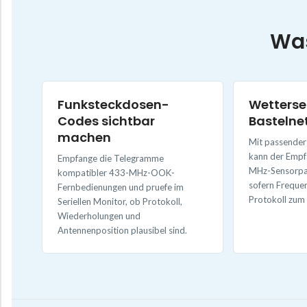
Was
Funksteckdosen-
Wetterse
Codes sichtbar
Bastelne
machen
Mit passende
kann der Empf
Empfange die Telegramme
MHz-Sensorpa
kompatibler 433-MHz-OOK-
sofern Freque
Fernbedienungen und pruefe im
Protokoll zum
Seriellen Monitor, ob Protokoll,
Wiederholungen und
Antennenposition plausibel sind.