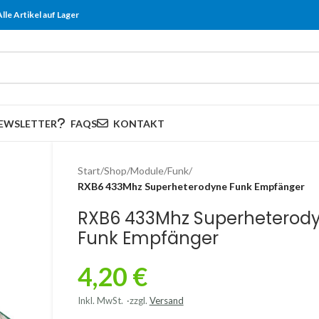
Alle Artikel auf Lager
EWSLETTER
FAQS
KONTAKT
Start
/
Shop
/
Module
/
Funk
/
RXB6 433Mhz Superheterodyne Funk Empfänger
RXB6 433Mhz Superheterod
Funk Empfänger
4,20
€
Inkl. MwSt.
zzgl.
Versand