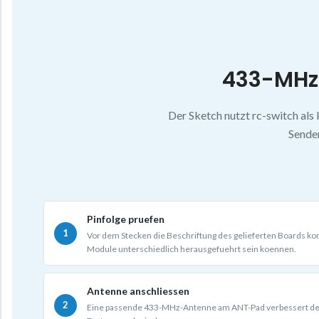
433-MHz
Der Sketch nutzt rc-switch al
Sende
Pinfolge pruefen
Vor dem Stecken die Beschriftung des gelieferten Boards kon
Module unterschiedlich herausgefuehrt sein koennen.
Antenne anschliessen
Eine passende 433-MHz-Antenne am ANT-Pad verbessert d