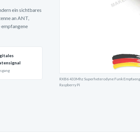
ndern ein sichtbares
ntenne an ANT,
e empfangene
gitales
atensignal
sgang
RXB6 433Mhz Superheterodyne Funk Empfaeng
Raspberry Pi