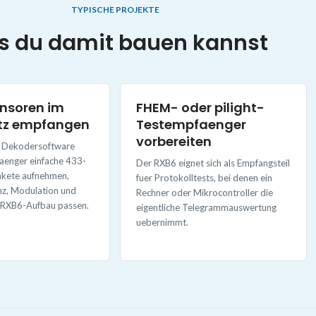
TYPISCHE PROJEKTE
 du damit bauen kannst
nsoren im
FHEM- oder pilight-
tz empfangen
Testempfaenger
vorbereiten
r Dekodersoftware
aenger einfache 433-
Der RXB6 eignet sich als Empfangsteil
kete aufnehmen,
fuer Protokolltests, bei denen ein
nz, Modulation und
Rechner oder Mikrocontroller die
 RXB6-Aufbau passen.
eigentliche Telegrammauswertung
uebernimmt.