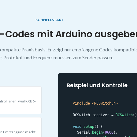
SCHNELLSTART
-Codes mit Arduino ausgebe
s kompakte Praxisbasis. Er zeigt nur empfangene Codes kompati
r; Protokoll und Frequenz muessen zum Sender passen.
Beispiel und Kontrolle
trollieren, weil RXB6-
#include <RCSwitch.h>
RCSwitch receiver = 
RCSwitch
()
void
setup
() {

en Empfang und macht
  Serial.
begin
(
9600
);
