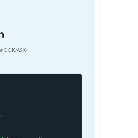
n
bler OOK/ASK-
;
