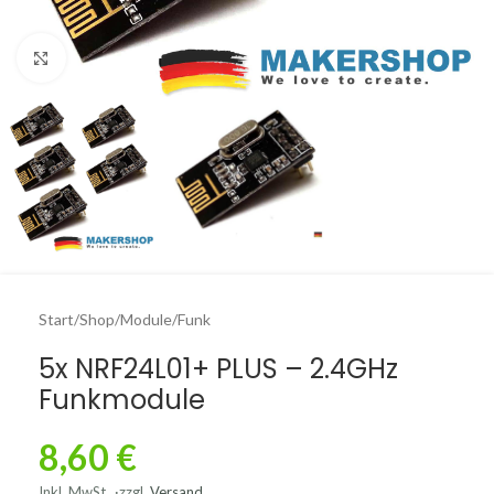
Click to enlarge
Start
/
Shop
/
Module
/
Funk
5x NRF24L01+ PLUS – 2.4GHz
Funkmodule
8,60
€
Inkl. MwSt.
zzgl.
Versand