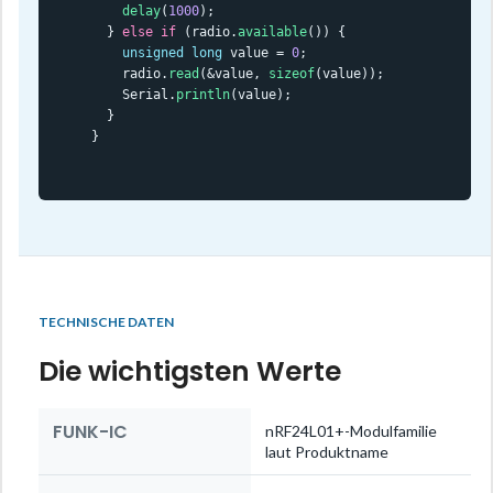
delay
(
1000
);

  } 
else
if
 (radio.
available
()) {

unsigned
long
 value = 
0
;

    radio.
read
(&value, 
sizeof
(value));

    Serial.
println
(value);

  }

}
TECHNISCHE DATEN
Die wichtigsten Werte
FUNK-IC
nRF24L01+-Modulfamilie
laut Produktname