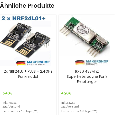
Ähnliche Produkte
2x NRF24L01+ PLUS – 2.4GHz
RXB6 433Mhz
Funkmodul
Superheterodyne Funk
Empfänger
5,40
€
4,20
€
Inkl. MwSt.
Inkl. MwSt.
zzgl.
Versand
zzgl.
Versand
Lieferzeit: ca. 1-3 Tage (***)
Lieferzeit: ca. 1-3 Tage (***)