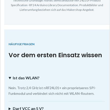
Technische Grundlage: Nordic Semiconductor nRF24L01+ Product
Specification · RF24 Arduino Library Documentation. Produktbilder und
Lieferumfang beziehen sich auf das Makershop-Angebot.
HÄUFIGE FRAGEN
Vor dem ersten Einsatz wissen
Ist das WLAN?
Nein. Trotz 2,4 GHz ist nRF24L01+ ein proprietaeres SPI-
Funkmodul und verbindet sich nicht mit WLAN-Routern.
Darf VCC an 5 V?