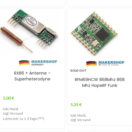
SOLD OUT
RXB6 + Antenne –
Superheterodyne
RFM69HCW 868Mhz 868
Mhz HopeRF Funk
5,00
€
5,35
€
Inkl. MwSt.
zzgl.
Versand
Inkl. MwSt.
Lieferzeit: ca. 1-3 Tage (***)
zzgl.
Versand