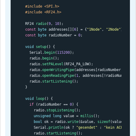
#include <SPI.h>
#include <RF24.h>
RF24 
radio
(
9
, 
10
const
byte
 addresses[][
6
] = {
"1Node"
, 
"2Node"
const
byte
 radioNumber = 
0
;

void
setup
() {

  Serial.
begin
(
115200
);

  radio.
begin
();

  radio.
setPALevel
(RF24_PA_LOW);

  radio.
openWritingPipe
(addresses[radioNumber]);

  radio.
openReadingPipe
(
1
, addresses[!radioNumber]);

  radio.
startListening
();

}

void
loop
() {

if
 (radioNumber == 
0
) {

    radio.
stopListening
();

unsigned
long
 value = 
millis
();

bool
 ok = radio.
write
(&value, 
sizeof
(value));

    Serial.
println
(ok ? 
"gesendet"
 : 
"kein ACK"
);

    radio.
startListening
();
