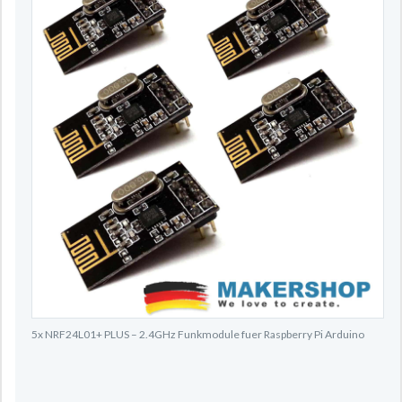
5x NRF24L01+ PLUS – 2.4GHz Funkmodule fuer Raspberry Pi Arduino