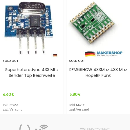
SOLD OUT
SOLD OUT
Superheterodyne 433 Mhz
RFM69HCW 433Mhz 433 Mhz
Sender Top Reichweite
HopeRF Funk
6,60
€
5,80
€
Inkl. MwSt.
Inkl. MwSt.
zzgl.
Versand
zzgl.
Versand