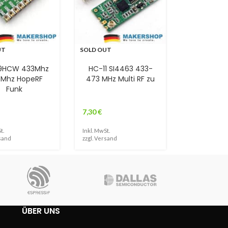
UT
SOLD OUT
9HCW 433Mhz
HC-11 SI4463 433-
 Mhz HopeRF
473 MHz Multi RF zu
Funk
7,30
€
t.
Inkl. MwSt.
sand
zzgl.
Versand
ÜBER UNS