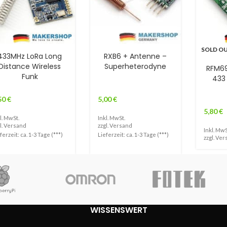
SOLD O
433MHz LoRa Long
RXB6 + Antenne –
Distance Wireless
Superheterodyne
RFM6
Funk
433
50
€
5,00
€
5,80
€
l. MwSt.
Inkl. MwSt.
l.
Versand
zzgl.
Versand
Inkl. MwS
ferzeit: ca. 1-3 Tage (***)
Lieferzeit: ca. 1-3 Tage (***)
zzgl.
Ver
WISSENSWERT