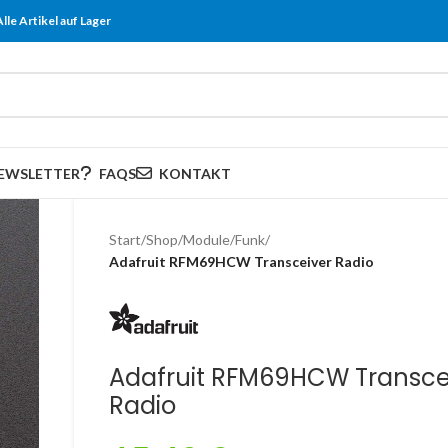
Alle Artikel auf Lager
EWSLETTER
FAQS
KONTAKT
Start
/
Shop
/
Module
/
Funk
/
Adafruit RFM69HCW Transceiver Radio
Adafruit RFM69HCW Transce
Radio