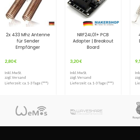
2x 433 Mhz Antenne
NRF24L01+ PCB
für Sender
Adapter | Breakout
Empfänger
Board
2,80
€
3,20
€
9,
Inkl. MwSt.
Inkl. MwSt.
Ink
zzgl.
Versand
zzgl.
Versand
zzg
Lieferzeit: ca. 1-3 Tage (***)
Lieferzeit: ca. 1-3 Tage (***)
Lie