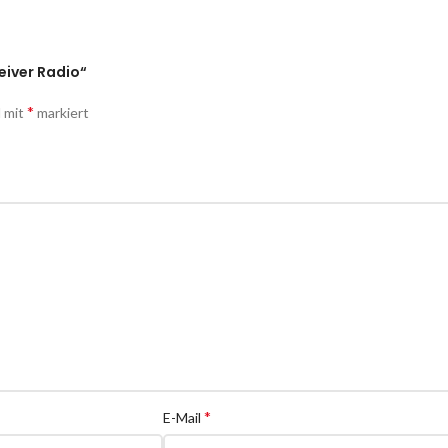
eiver Radio“
*
d mit
markiert
*
E-Mail