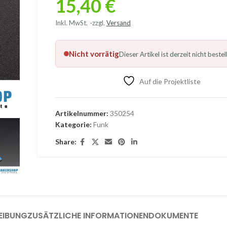
15,40
€
Inkl. MwSt.
zzgl.
Versand
Nicht vorrätig
Dieser Artikel ist derzeit nicht bestel
Auf die Projektliste
Artikelnummer:
350254
Kategorie:
Funk
Share:
EIBUNG
ZUSÄTZLICHE INFORMATIONEN
DOKUMENTE