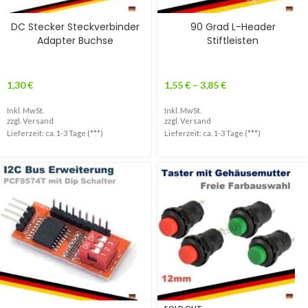
DC Stecker Steckverbinder
90 Grad L-Header
Adapter Buchse
Stiftleisten
1,30
€
1,55
€
–
3,85
€
Inkl. MwSt.
Inkl. MwSt.
zzgl.
Versand
zzgl.
Versand
Lieferzeit: ca. 1-3 Tage (***)
Lieferzeit: ca. 1-3 Tage (***)