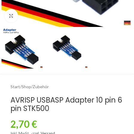
Click to enlarge
Start
/
Shop
/
Zubehör
AVRISP USBASP Adapter 10 pin 6
pin STK500
2,70
€
Inkl. MwSt.
zzgl.
Versand