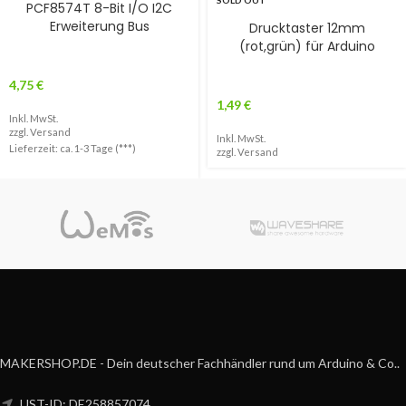
SOLD OUT
PCF8574T 8-Bit I/O I2C
Erweiterung Bus
Drucktaster 12mm
(rot,grün) für Arduino
4,75
€
1,49
€
Inkl. MwSt.
zzgl.
Versand
Inkl. MwSt.
Lieferzeit: ca. 1-3 Tage (***)
zzgl.
Versand
MAKERSHOP.DE - Dein deutscher Fachhändler rund um Arduino & Co..
UST-ID: DE258857074