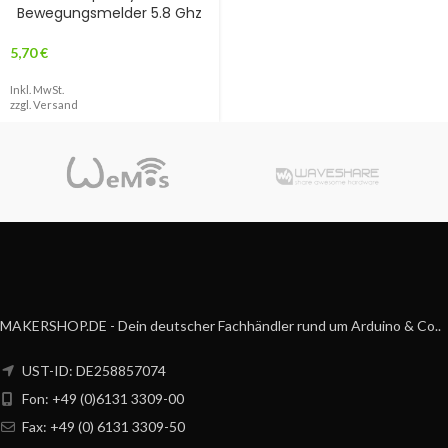
Bewegungsmelder 5.8 Ghz
5,70
€
Inkl. MwSt.
zzgl.
Versand
MAKERSHOP.DE - Dein deutscher Fachhändler rund um Arduino & Co..
UST-ID: DE258857074
Fon: +49 (0)6131 3309-00
Fax: +49 (0) 6131 3309-50