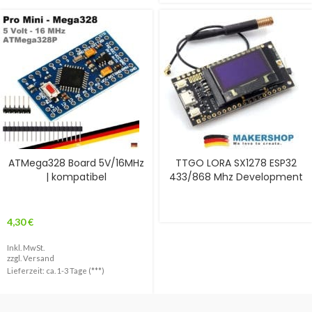
ATMega328 Board 5V/16MHz
TTGO LORA SX1278 ESP32
| kompatibel
433/868 Mhz Development
4,30
€
Inkl. MwSt.
zzgl.
Versand
Lieferzeit: ca. 1-3 Tage (***)