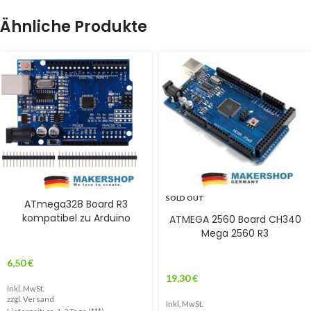
Ähnliche Produkte
SOLD OUT
ATmega328 Board R3
kompatibel zu Arduino
ATMEGA 2560 Board CH340
Mega 2560 R3
6,50
€
19,30
€
Inkl. MwSt.
zzgl.
Versand
Inkl. MwSt.