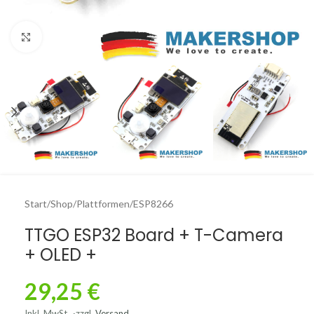
Click to enlarge
Start
/
Shop
/
Plattformen
/
ESP8266
TTGO ESP32 Board + T-Camera
+ OLED +
29,25
€
Inkl. MwSt.
zzgl.
Versand