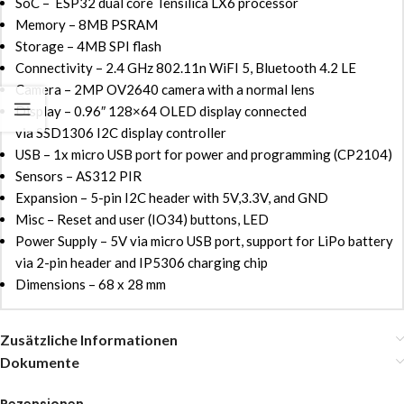
SoC – ESP32 dual core Tensilica LX6 processor
Memory – 8MB PSRAM
Storage – 4MB SPI flash
Connectivity – 2.4 GHz 802.11n WiFI 5, Bluetooth 4.2 LE
Camera – 2MP OV2640 camera with a normal lens
Display – 0.96″ 128×64 OLED display connected
via SSD1306 I2C display controller
USB – 1x micro USB port for power and programming (CP2104)
Sensors – AS312 PIR
Expansion – 5-pin I2C header with 5V,3.3V, and GND
Misc – Reset and user (IO34) buttons, LED
Power Supply – 5V via micro USB port, support for LiPo battery
via 2-pin header and IP5306 charging chip
Dimensions – 68 x 28 mm
Zusätzliche Informationen
Dokumente
Rezensionen