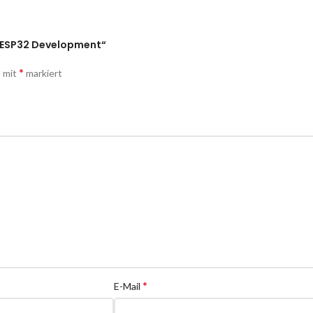
6 ESP32 Development“
*
d mit
markiert
*
E-Mail