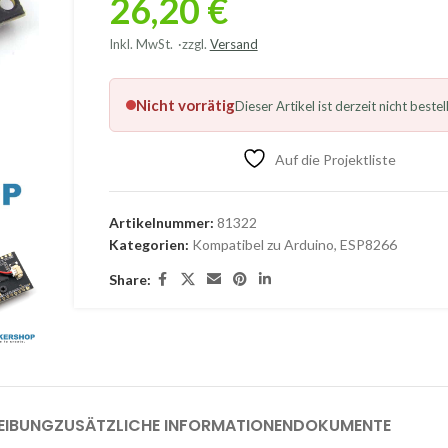
26,20
€
Inkl. MwSt.
zzgl.
Versand
Nicht vorrätig
Dieser Artikel ist derzeit nicht bestel
Auf die Projektliste
Artikelnummer:
81322
Kategorien:
Kompatibel zu Arduino
,
ESP8266
Share:
EIBUNG
ZUSÄTZLICHE INFORMATIONEN
DOKUMENTE