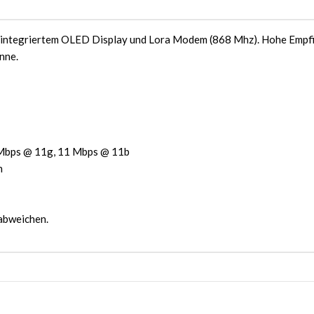
integriertem OLED Display und Lora Modem (868 Mhz). Hohe Empfin
nne.
Mbps @ 11g, 11 Mbps @ 11b
n
abweichen.