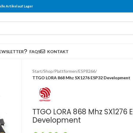
Alle Artikel auf Lager
EWSLETTER
FAQS
KONTAKT
Start
/
Shop
/
Plattformen
/
ESP8266
/
TTGO LORA 868 Mhz SX1276 ESP32 Development
TTGO LORA 868 Mhz SX1276 
Development