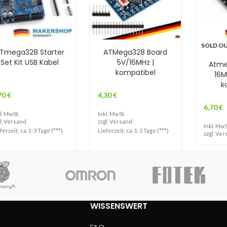
SOLD O
Tmega328 Starter
ATMega328 Board
Set Kit USB Kabel
5V/16MHz |
Atme
kompatibel
16M
k
70
€
4,30
€
6,70
€
l. MwSt.
Inkl. MwSt.
l.
Versand
zzgl.
Versand
Inkl. MwS
ferzeit: ca. 1-3 Tage (***)
Lieferzeit: ca. 1-3 Tage (***)
zzgl.
Ver
WISSENSWERT