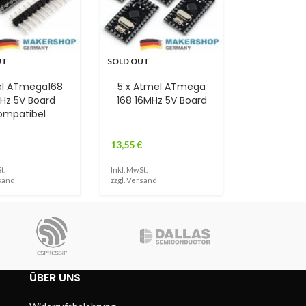
UT
SOLD OUT
l ATmega168
5 x Atmel ATmega
Hz 5V Board
168 16MHz 5V Board
ompatibel
13,55
€
t.
Inkl. MwSt.
sand
zzgl.
Versand
ÜBER UNS