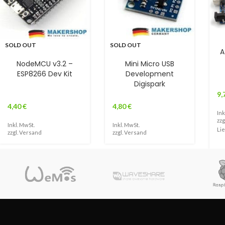
SOLD OUT
SOLD OUT
A
NodeMCU v3.2 –
Mini Micro USB
ESP8266 Dev Kit
Development
Digispark
9,
4,40
€
4,80
€
Ink
zzg
Inkl. MwSt.
Inkl. MwSt.
Lie
zzgl.
Versand
zzgl.
Versand