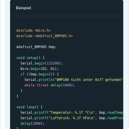
Beispiel
#include <Wire.h>
#include <Adafruit_BMP085.h>
Adafruit_BMP085 bmp;

void
setup
() {

  Serial.
begin
(
115200
);

  Wire.
begin
(D2, D1);

if
 (!bmp.
begin
()) {

    Serial.
println
(
"BMP180 nicht unter 0x77 gefunden"
);

while
 (
true
) 
delay
(
1000
);

  }

}

void
loop
() {

  Serial.
printf
(
"Temperatur: %.1f °C\n"
, bmp.
readTemper
  Serial.
printf
(
"Luftdruck: %.1f hPa\n"
, bmp.
readPressu
delay
(
2000
);

}