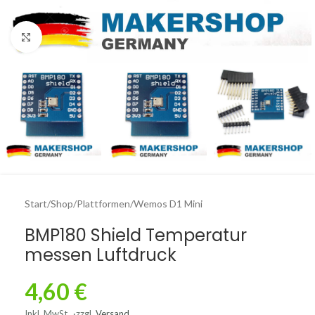
Click to enlarge
Start
/
Shop
/
Plattformen
/
Wemos D1 Mini
BMP180 Shield Temperatur
messen Luftdruck
4,60
€
Inkl. MwSt.
zzgl.
Versand