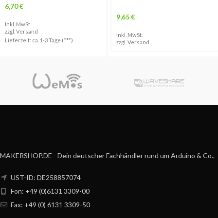
6,70
€
9,65
€
Inkl. MwSt.
zzgl.
Versand
Inkl. MwSt.
Lieferzeit: ca. 1-3 Tage (***)
zzgl.
Versand
MAKERSHOP.DE - Dein deutscher Fachhändler rund um Arduino & Co..
UST-ID: DE258857074
Fon: +49 (0)6131 3309-00
Fax: +49 (0) 6131 3309-50