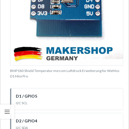
BMP180 Shield Temperatur messen Luftdruck Erweiterung für WeMos
D1 Mini Pro
D1 / GPIO5
I2C SCL
D2 / GPIO4
I2C SDA