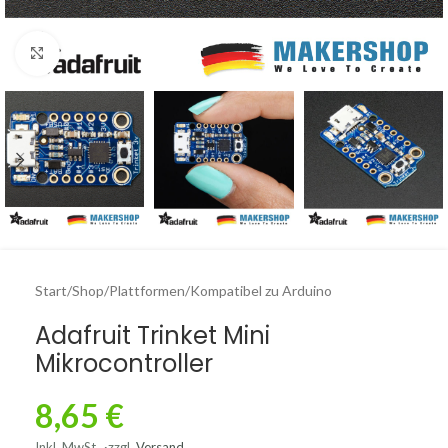
Click to enlarge
Start
/
Shop
/
Plattformen
/
Kompatibel zu Arduino
Adafruit Trinket Mini
Mikrocontroller
8,65
€
Inkl. MwSt.
zzgl.
Versand