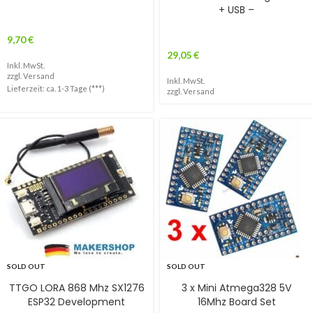
+ USB –
9,70
€
29,05
€
Inkl. MwSt.
zzgl.
Versand
Inkl. MwSt.
Lieferzeit: ca. 1-3 Tage (***)
zzgl.
Versand
SOLD OUT
SOLD OUT
TTGO LORA 868 Mhz SX1276
3 x Mini Atmega328 5V
ESP32 Development
16Mhz Board Set