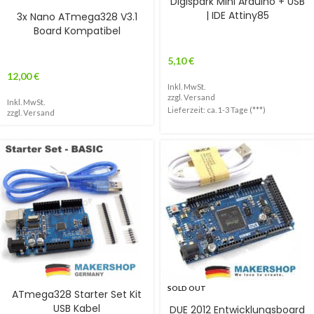
Digispark Mini Arduino + USB
| IDE Attiny85
3x Nano ATmega328 V3.1
Board Kompatibel
5,10
€
12,00
€
Inkl. MwSt.
zzgl.
Versand
Inkl. MwSt.
Lieferzeit: ca. 1-3 Tage (***)
zzgl.
Versand
SOLD OUT
ATmega328 Starter Set Kit
USB Kabel
DUE 2012 Entwicklungsboard