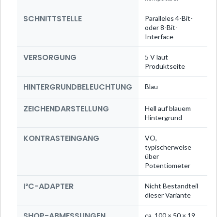
SCHNITTSTELLE
Paralleles 4-Bit-
oder 8-Bit-
Interface
VERSORGUNG
5 V laut
Produktseite
HINTERGRUNDBELEUCHTUNG
Blau
ZEICHENDARSTELLUNG
Hell auf blauem
Hintergrund
KONTRASTEINGANG
VO,
typischerweise
über
Potentiometer
I²C-ADAPTER
Nicht Bestandteil
dieser Variante
SHOP-ABMESSUNGEN
ca. 100 × 50 × 19