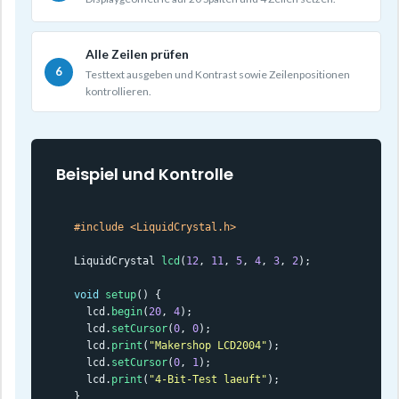
Alle Zeilen prüfen
Testtext ausgeben und Kontrast sowie Zeilenpositionen
kontrollieren.
Beispiel und Kontrolle
#include <LiquidCrystal.h>
LiquidCrystal 
lcd
(
12
, 
11
, 
5
, 
4
, 
3
, 
2
);

void
setup
() {

  lcd.
begin
(
20
, 
4
);

  lcd.
setCursor
(
0
, 
0
);

  lcd.
print
(
"Makershop LCD2004"
);

  lcd.
setCursor
(
0
, 
1
);

  lcd.
print
(
"4-Bit-Test laeuft"
);

}
