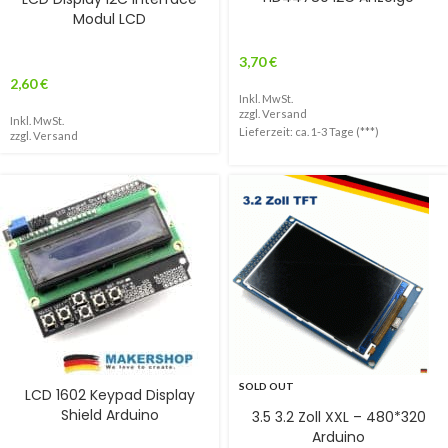
Modul LCD
3,70
€
2,60
€
Inkl. MwSt.
zzgl.
Versand
Inkl. MwSt.
Lieferzeit: ca. 1-3 Tage (***)
zzgl.
Versand
SOLD OUT
LCD 1602 Keypad Display
Shield Arduino
3.5 3.2 Zoll XXL – 480*320
Arduino