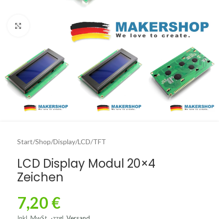
Click to enlarge
Start
/
Shop
/
Display
/
LCD/TFT
LCD Display Modul 20×4
Zeichen
7,20
€
Inkl. MwSt.
zzgl.
Versand