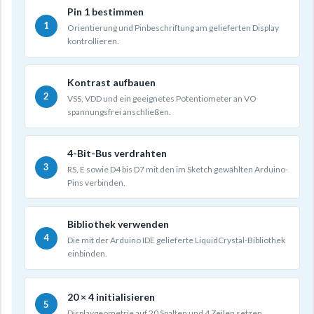
Pin 1 bestimmen
Orientierung und Pinbeschriftung am gelieferten Display
kontrollieren.
Kontrast aufbauen
VSS, VDD und ein geeignetes Potentiometer an VO
spannungsfrei anschließen.
4-Bit-Bus verdrahten
RS, E sowie D4 bis D7 mit den im Sketch gewählten Arduino-
Pins verbinden.
Bibliothek verwenden
Die mit der Arduino IDE gelieferte LiquidCrystal-Bibliothek
einbinden.
20 × 4 initialisieren
Displaygeometrie auf 20 Spalten und 4 Zeilen setzen.