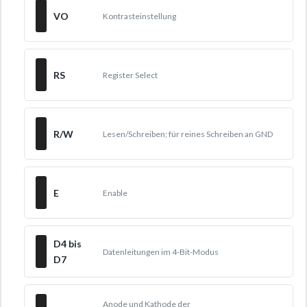
VO
Kontrasteinstellung
RS
Register Select
R/W
Lesen/Schreiben; für reines Schreiben an GND
E
Enable
D4 bis
Datenleitungen im 4-Bit-Modus
D7
Anode und Kathode der