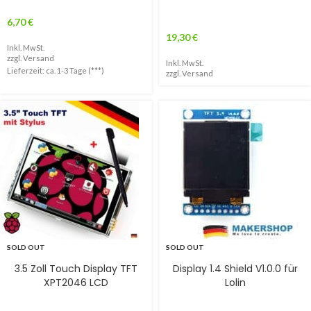
6,70
€
19,30
€
Inkl. MwSt.
zzgl.
Versand
Inkl. MwSt.
Lieferzeit: ca. 1-3 Tage (***)
zzgl.
Versand
SOLD OUT
SOLD OUT
3.5 Zoll Touch Display TFT
Display 1.4 Shield V1.0.0 für
XPT2046 LCD
Lolin