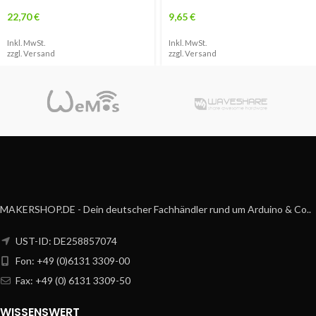
22,70
€
9,65
€
Inkl. MwSt.
Inkl. MwSt.
zzgl.
Versand
zzgl.
Versand
MAKERSHOP.DE - Dein deutscher Fachhändler rund um Arduino & Co..
UST-ID: DE258857074
Fon: +49 (0)6131 3309-00
Fax: +49 (0) 6131 3309-50
WISSENSWERT