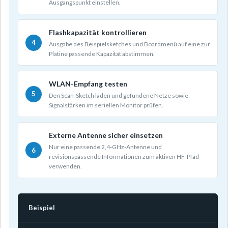
Ausgangspunkt einstellen.
Flashkapazität kontrollieren
Ausgabe des Beispielsketches und Boardmenü auf eine zur
Platine passende Kapazität abstimmen.
WLAN-Empfang testen
Den Scan-Sketch laden und gefundene Netze sowie
Signalstärken im seriellen Monitor prüfen.
Externe Antenne sicher einsetzen
Nur eine passende 2,4-GHz-Antenne und
revisionspassende Informationen zum aktiven HF-Pfad
verwenden.
Beispiel