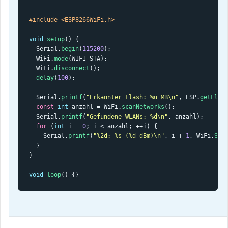
#include <ESP8266WiFi.h>
void
setup
() {

  Serial.
begin
(
115200
);

  WiFi.
mode
(WIFI_STA);

  WiFi.
disconnect
();

delay
(
100
);

  Serial.
printf
(
"Erkannter Flash: %u MB\n"
, ESP.
getFlas
const
int
 anzahl = WiFi.
scanNetworks
();

  Serial.
printf
(
"Gefundene WLANs: %d\n"
, anzahl);

for
 (
int
 i = 
0
; i < anzahl; ++i) {

    Serial.
printf
(
"%2d: %s (%d dBm)\n"
, i + 
1
, WiFi.
SSI
  }

}

void
loop
() {}