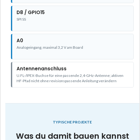
D8 / GPIO15
SPI SS
A0
Analogeingang, maximal 3,2 V am Board
Antennenanschluss
U.FL-/IPEX-Buchse für eine passende 2,4-GHz-Antenne; aktiven
HF-Pfad nicht ohne revisionspassende Anleitung verändern
TYPISCHE PROJEKTE
Was du damit bauen kannst