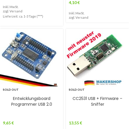
4,10
€
Inkl. MwSt.
zzgl.
Versand
Inkl. MwSt.
Lieferzeit: ca. 1-3 Tage (***)
zzgl.
Versand
SOLD OUT
SOLD OUT
Entwicklungsboard
CC2531 USB + Firmware –
Programmer USB 2.0
Sniffer
9,65
€
13,55
€