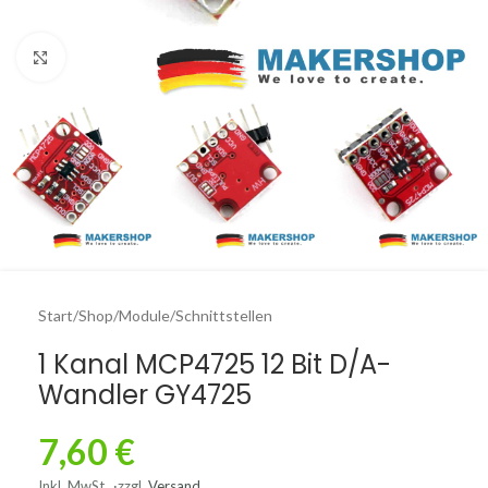
Click to enlarge
Start
/
Shop
/
Module
/
Schnittstellen
1 Kanal MCP4725 12 Bit D/A-
Wandler GY4725
7,60
€
Inkl. MwSt.
zzgl.
Versand