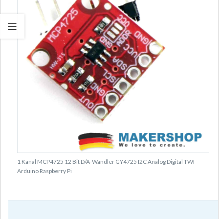
1 Kanal MCP4725 12 Bit D/A-Wandler GY4725 I2C Analog Digital TWI
Arduino Raspberry Pi