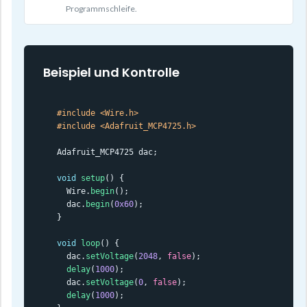
Programmschleife.
Beispiel und Kontrolle
#include <Wire.h>
#include <Adafruit_MCP4725.h>
Adafruit_MCP4725 dac;

void
setup
() {

  Wire.
begin
();

  dac.
begin
(
0x60
);

}

void
loop
() {

  dac.
setVoltage
(
2048
, 
false
);

delay
(
1000
);

  dac.
setVoltage
(
0
, 
false
);

delay
(
1000
);
