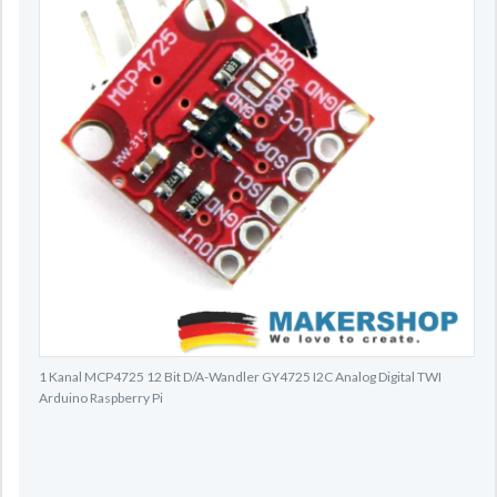
1 Kanal MCP4725 12 Bit D/A-Wandler GY4725 I2C Analog Digital TWI
Arduino Raspberry Pi