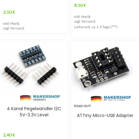
8,10
€
2,50
€
Inkl. MwSt.
zzgl.
Versand
Inkl. MwSt.
Lieferzeit: ca. 1-3 Tage (***)
zzgl.
Versand
SOLD OUT
4 Kanal Pegelwandler I2C
5V-3.3V Level
ATTiny Micro-USB Adapter
2,40
€