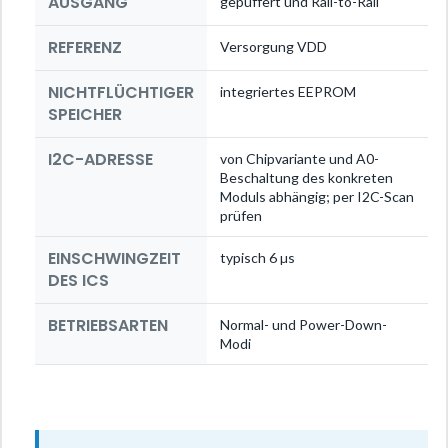
AUSGANG
gepuffert und Rail-to-Rail
REFERENZ
Versorgung VDD
NICHTFLÜCHTIGER
integriertes EEPROM
SPEICHER
I2C-ADRESSE
von Chipvariante und A0-
Beschaltung des konkreten
Moduls abhängig; per I2C-Scan
prüfen
EINSCHWINGZEIT
typisch 6 µs
DES ICS
BETRIEBSARTEN
Normal- und Power-Down-
Modi