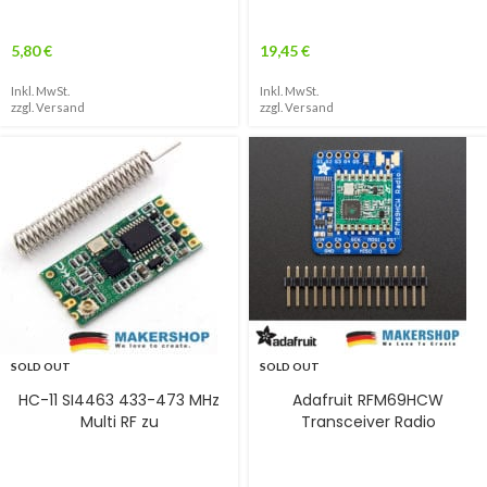
5,80
€
19,45
€
Inkl. MwSt.
Inkl. MwSt.
zzgl.
Versand
zzgl.
Versand
SOLD OUT
SOLD OUT
HC-11 SI4463 433-473 MHz
Adafruit RFM69HCW
Multi RF zu
Transceiver Radio