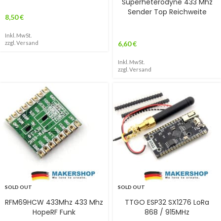
Superheterodyne 433 Mhz
Sender Top Reichweite
8,50
€
Inkl. MwSt.
zzgl.
Versand
6,60
€
Inkl. MwSt.
zzgl.
Versand
SOLD OUT
SOLD OUT
RFM69HCW 433Mhz 433 Mhz
TTGO ESP32 SX1276 LoRa
HopeRF Funk
868 / 915MHz