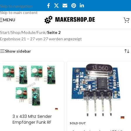
Skip to navigation
Skip to main content
MENU
Start
/
Shop
/
Module
/
Funk
/
Seite 2
Ergebnisse 21 – 27 von 27 werden angezeigt
Show sidebar
3 x 433 Mhz Sender
Empfänger Funk RF
SOLD OUT