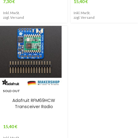
7,30
€
15,40
€
Inkl. MwSt.
Inkl. MwSt.
zzgl.
Versand
zzgl.
Versand
SOLD OUT
Adafruit RFM69HCW
Transceiver Radio
15,40
€
Inkl. MwSt.